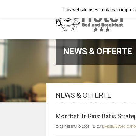
Italiano
English
Français
This website uses cookies to improve 
NEWS & OFFERTE
NEWS & OFFERTE
Mostbet Tr Giris: Bahis Strateji
26 FEBBRAIO 2026
DA
MASSIMILIANO CAP