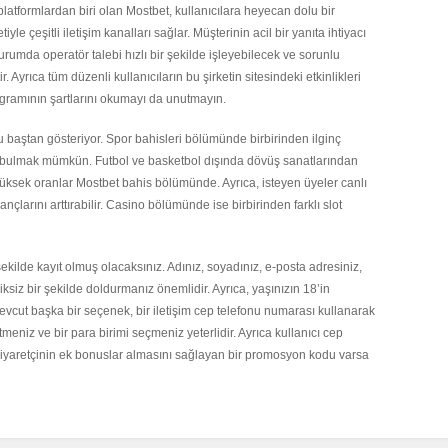
platformlardan biri olan Mostbet, kullanıcılara heyecan dolu bir
e çeşitli iletişim kanalları sağlar. Müşterinin acil bir yanıta ihtiyacı
rumda operatör talebi hızlı bir şekilde işleyebilecek ve sorunlu
. Ayrıca tüm düzenli kullanıcıların bu şirketin sitesindeki etkinlikleri
rogramının şartlarını okumayı da unutmayın.
 baştan gösteriyor. Spor bahisleri bölümünde birbirinden ilginç
 bulmak mümkün. Futbol ve basketbol dışında dövüş sanatlarından
üksek oranlar Mostbet bahis bölümünde. Ayrıca, isteyen üyeler canlı
arını arttırabilir. Casino bölümünde ise birbirinden farklı slot
kilde kayıt olmuş olacaksınız. Adınız, soyadınız, e-posta adresiniz,
ksiksiz bir şekilde doldurmanız önemlidir. Ayrıca, yaşınızın 18’in
vcut başka bir seçenek, bir iletişim cep telefonu numarası kullanarak
tmeniz ve bir para birimi seçmeniz yeterlidir. Ayrıca kullanıcı cep
 Ziyaretçinin ek bonuslar almasını sağlayan bir promosyon kodu varsa