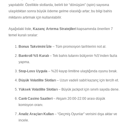
yapılabilir. Özellikle slotlarda, belirli bir “dönüşüm” (spin) sayısına
ulaşıldıktan sonra büyük ödeme gelme olasılığı artar; bu bilgi bahis
miktarını artırmak için kullanılabilir.
Aşağıdaki liste,
Kazanç Artırma Stratejileri
kapsamında önerilen 7
temel kuralı sıralar:
Bonus Takvimini İzle
– Tüm promosyon tarihlerini not al.
Bankroll %5 Kuralı
– Tek bahis tutarını bütçenin %5’inden fazla
yapma.
Stop‑Loss Uygula
– %20 kayıp limitine ulaştığında oyunu bırak.
Düşük Volatilite Slotları
– Uzun vadeli sabit kazanç için tercih et.
Yüksek Volatilite Slotları
– Büyük jackpot için sınırlı sayıda dene.
Canlı Casino Saatleri
– Akşam 20:00‑22:00 arası düşük
komisyon oranı.
Analiz Araçları Kullan
– “Geçmiş Oyunlar” verisini dışa aktar ve
incele.