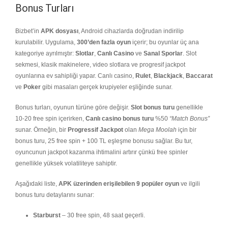
Bonus Turları
Bizbet’in
APK dosyası
, Android cihazlarda doğrudan indirilip
kurulabilir. Uygulama,
300’den fazla oyun
içerir; bu oyunlar üç ana
kategoriye ayrılmıştır:
Slotlar
,
Canlı Casino
ve
Sanal Sporlar
. Slot
sekmesi, klasik makinelere, video slotlara ve progresif jackpot
oyunlarına ev sahipliği yapar. Canlı casino,
Rulet
,
Blackjack
,
Baccarat
ve
Poker
gibi masaları gerçek krupiyeler eşliğinde sunar.
Bonus turları, oyunun türüne göre değişir.
Slot bonus turu
genellikle
10‑20 free spin içerirken,
Canlı casino bonus turu
%50
“Match Bonus”
sunar. Örneğin, bir
Progressif Jackpot
olan
Mega Moolah
için bir
bonus turu, 25 free spin + 100 TL eşleşme bonusu sağlar. Bu tur,
oyuncunun jackpot kazanma ihtimalini artırır çünkü free spinler
genellikle yüksek volatiliteye sahiptir.
Aşağıdaki liste,
APK üzerinden erişilebilen 9 popüler oyun
ve ilgili
bonus turu detaylarını sunar:
Starburst
– 30 free spin, 48 saat geçerli.