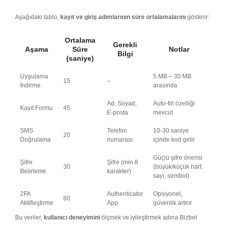
Aşağıdaki tablo,
kayıt ve giriş adımlarının süre ortalamalarını
gösterir:
Ortalama
Gerekli
Aşama
Süre
Notlar
Bilgi
(saniye)
Uygulama
5 MB – 30 MB
15
–
İndirme
arasında
Ad, Soyad,
Auto‑fill özelliği
Kayıt Formu
45
E‑posta
mevcut
SMS
Telefon
10‑30 saniye
20
Doğrulama
numarası
içinde kod gelir
Güçlü şifre önerisi
Şifre
Şifre (min 8
30
(büyük/küçük harf,
Belirleme
karakter)
sayı, sembol)
2FA
Authenticator
Opsiyonel,
60
Aktifleştirme
App
güvenlik artırır
Bu veriler,
kullanıcı deneyimini
ölçmek ve iyileştirmek adına Bizbet