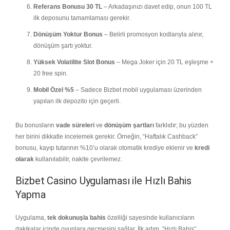
Referans Bonusu 30 TL
– Arkadaşınızı davet edip, onun 100 TL
ilk deposunu tamamlaması gerekir.
Dönüşüm Yoktur Bonus
– Belirli promosyon kodlarıyla alınır,
dönüşüm şartı yoktur.
Yüksek Volatilite Slot Bonus
– Mega Joker için 20 TL eşleşme +
20 free spin.
Mobil Özel %5
– Sadece Bizbet mobil uygulaması üzerinden
yapılan ilk depozito için geçerli.
Bu bonusların
vade süreleri
ve
dönüşüm şartları
farklıdır; bu yüzden
her birini dikkatle incelemek gerekir. Örneğin, “Haftalık Cashback”
bonusu, kayıp tutarının %10’u olarak otomatik krediye eklenir ve
kredi
olarak
kullanılabilir, nakite çevrilemez.
Bizbet Casino Uygulaması ile Hızlı Bahis
Yapma
Uygulama,
tek dokunuşla bahis
özelliği sayesinde kullanıcıların
dakikalar içinde oyunlara geçmesini sağlar. İlk adım, “Hızlı Bahis”