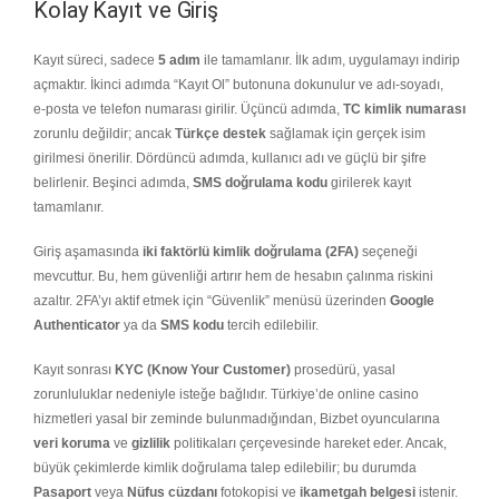
Kolay Kayıt ve Giriş
Kayıt süreci, sadece
5 adım
ile tamamlanır. İlk adım, uygulamayı indirip
açmaktır. İkinci adımda “Kayıt Ol” butonuna dokunulur ve adı‑soyadı,
e‑posta ve telefon numarası girilir. Üçüncü adımda,
TC kimlik numarası
zorunlu değildir; ancak
Türkçe destek
sağlamak için gerçek isim
girilmesi önerilir. Dördüncü adımda, kullanıcı adı ve güçlü bir şifre
belirlenir. Beşinci adımda,
SMS doğrulama kodu
girilerek kayıt
tamamlanır.
Giriş aşamasında
iki faktörlü kimlik doğrulama (2FA)
seçeneği
mevcuttur. Bu, hem güvenliği artırır hem de hesabın çalınma riskini
azaltır. 2FA’yı aktif etmek için “Güvenlik” menüsü üzerinden
Google
Authenticator
ya da
SMS kodu
tercih edilebilir.
Kayıt sonrası
KYC (Know Your Customer)
prosedürü, yasal
zorunluluklar nedeniyle isteğe bağlıdır. Türkiye’de online casino
hizmetleri yasal bir zeminde bulunmadığından, Bizbet oyuncularına
veri koruma
ve
gizlilik
politikaları çerçevesinde hareket eder. Ancak,
büyük çekimlerde kimlik doğrulama talep edilebilir; bu durumda
Pasaport
veya
Nüfus cüzdanı
fotokopisi ve
ikametgah belgesi
istenir.