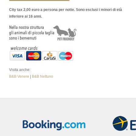
City tax 2,00 euro a persona per notte. Sono esclusi i minori di età
inferiore ai 16 anni.
Visita anche:
B&B Venere
|
B&B Nettuno