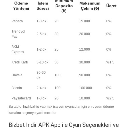
Minimum
Ödeme
İşlem
Maksimum
Depozito
Ücret
Yöntemi
Süresi
Çekim (₺)
(₺)
Papara
1‑3 dk
20
15.000
0%
Trendyol
2‑5 dk
30
20.000
0%
Pay
BKM
1‑2 dk
25
12.000
0%
Express
Kredi Kartı
5‑10 dk
50
30.000
%1,5
30‑60
Havale
100
50.000
0%
dk
Bitcoin
2‑4 dk
100
100.000
0%
Paysafecard
1‑3 dk
20
10.000
%2,5
Bu tablo,
hızlı bahis
yapmak isteyen oyuncular için en uygun ödeme
kanalını seçmeye yardımcı olur.
Bizbet Indir APK App ile Oyun Seçenekleri ve