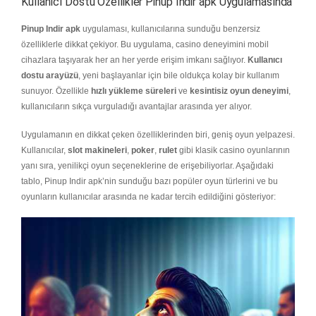
Kullanıcı Dostu Özellikler Pinup Indir apk Uygulamasında
Pinup Indir apk
uygulaması, kullanıcılarına sunduğu benzersiz
özelliklerle dikkat çekiyor. Bu uygulama, casino deneyimini mobil
cihazlara taşıyarak her an her yerde erişim imkanı sağlıyor.
Kullanıcı
dostu arayüzü
, yeni başlayanlar için bile oldukça kolay bir kullanım
sunuyor. Özellikle
hızlı yükleme süreleri
ve
kesintisiz oyun deneyimi
,
kullanıcıların sıkça vurguladığı avantajlar arasında yer alıyor.
Uygulamanın en dikkat çeken özelliklerinden biri, geniş oyun yelpazesi.
Kullanıcılar,
slot makineleri
,
poker
,
rulet
gibi klasik casino oyunlarının
yanı sıra, yenilikçi oyun seçeneklerine de erişebiliyorlar. Aşağıdaki
tablo, Pinup Indir apk’nin sunduğu bazı popüler oyun türlerini ve bu
oyunların kullanıcılar arasında ne kadar tercih edildiğini gösteriyor: