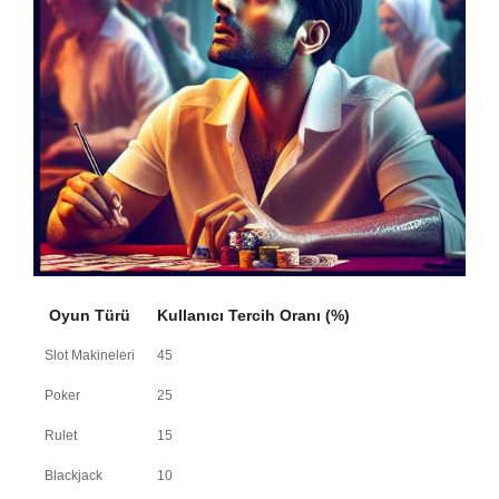
Oyun Türü
Kullanıcı Tercih Oranı (%)
Slot Makineleri
45
Poker
25
Rulet
15
Blackjack
10