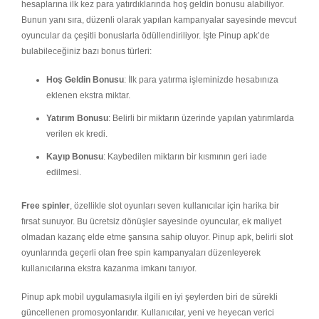
hesaplarına ilk kez para yatırdıklarında hoş geldin bonusu alabiliyor.
Bunun yanı sıra, düzenli olarak yapılan kampanyalar sayesinde mevcut
oyuncular da çeşitli bonuslarla ödüllendiriliyor. İşte Pinup apk’de
bulabileceğiniz bazı bonus türleri:
Hoş Geldin Bonusu
: İlk para yatırma işleminizde hesabınıza
eklenen ekstra miktar.
Yatırım Bonusu
: Belirli bir miktarın üzerinde yapılan yatırımlarda
verilen ek kredi.
Kayıp Bonusu
: Kaybedilen miktarın bir kısmının geri iade
edilmesi.
Free spinler
, özellikle slot oyunları seven kullanıcılar için harika bir
fırsat sunuyor. Bu ücretsiz dönüşler sayesinde oyuncular, ek maliyet
olmadan kazanç elde etme şansına sahip oluyor. Pinup apk, belirli slot
oyunlarında geçerli olan free spin kampanyaları düzenleyerek
kullanıcılarına ekstra kazanma imkanı tanıyor.
Pinup apk mobil uygulamasıyla ilgili en iyi şeylerden biri de sürekli
güncellenen promosyonlarıdır. Kullanıcılar, yeni ve heyecan verici