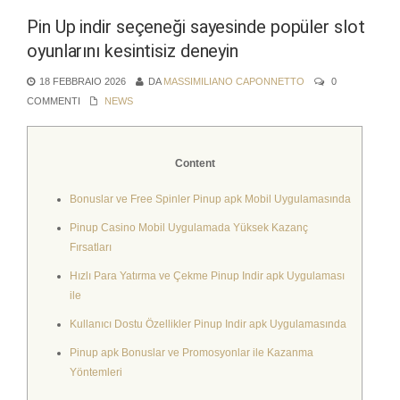
Pin Up indir seçeneği sayesinde popüler slot
oyunlarını kesintisiz deneyin
18 FEBBRAIO 2026
DA
MASSIMILIANO CAPONNETTO
0
COMMENTI
NEWS
Content
Bonuslar ve Free Spinler Pinup apk Mobil Uygulamasında
Pinup Casino Mobil Uygulamada Yüksek Kazanç
Fırsatları
Hızlı Para Yatırma ve Çekme Pinup Indir apk Uygulaması
ile
Kullanıcı Dostu Özellikler Pinup Indir apk Uygulamasında
Pinup apk Bonuslar ve Promosyonlar ile Kazanma
Yöntemleri