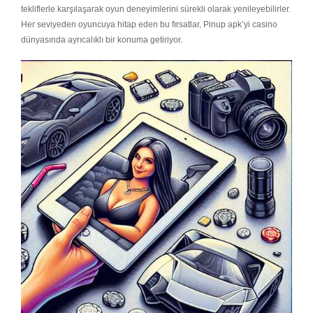
tekliflerle karşılaşarak oyun deneyimlerini sürekli olarak yenileyebilirler.
Her seviyeden oyuncuya hitap eden bu fırsatlar, Pinup apk’yi casino
dünyasında ayrıcalıklı bir konuma getiriyor.