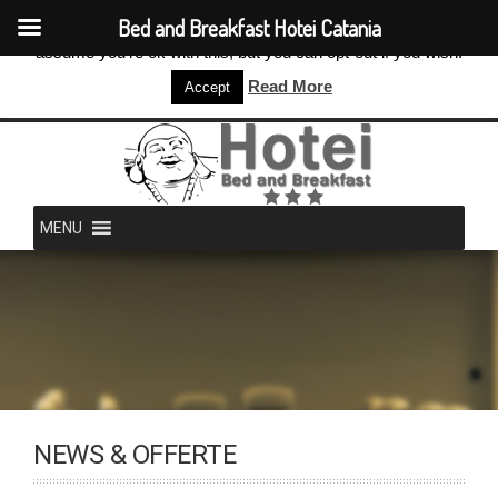
Bed and Breakfast Hotei Catania
This website uses cookies to improve your experience. We'll
assume you're ok with this, but you can opt-out if you wish.
Italiano
English
Français
Deutsch
Read More
Accept
Español
MENU
NEWS & OFFERTE