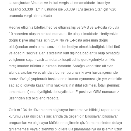
kazançlardan Veraset ve İntikal vergisi alınmamaktadır. İkramiye
kazancı 53.339 TL'nin üstünde ise 53.339 TL'yi geçen tutar için %20
oranında vergi alınmaktadır.
Hediye ettiğiniz biletler, hediye ettiğiniz kişiye SMS ve E-Posta yoluyla
10 haneden oluşan bir kod numarası ile ulaştırılmaktadır. Hediyenizin
doğru kişiye ulaşması için GSM No ve E-Posta adresinin doğru
olduğundan emin olmalısınız. Lütfen hediye etmek istediğiniz bilet türü
ve adedini seçiniz. Bahis sitesinin yurt dışında bağlantılı olup olmadığı
ve işlenen suçun vasfı tam olarak tespit edilip gerekçeleriyle birlikte
tartışılmadan hüküm kurulması hatalıdır. Sanığın kendisine ait evin
altında yapılan ve etrafında tribünler bulunan iki ayrı havuz içerisinde
horoz dövüşü yaptırarak başkalarının kumar oynaması için yer ve imkân
sağladığı olayda kazanılmış hak kuralının ihlal edilmesi. İptal işleminiz
tamamlandığında üyeliğinizde kayıtlı olan E-posta ve GSM numaranız
üzerinden sizi bilgilendireceğiz.
Cmk m.134 de düzenlenen bilgisayar inceleme ve bilirkişi raporu alma
kurumu yasa dışı bahis suçlarında da geçerlidir. Bilgisayar, bilgisayar
programları ve bilgisayar kütüklerine şifrenin çözülememesinden dolayı
girilememesi veya gizlenmiş bilgilere ulaşılamaması ya da işlemin uzun