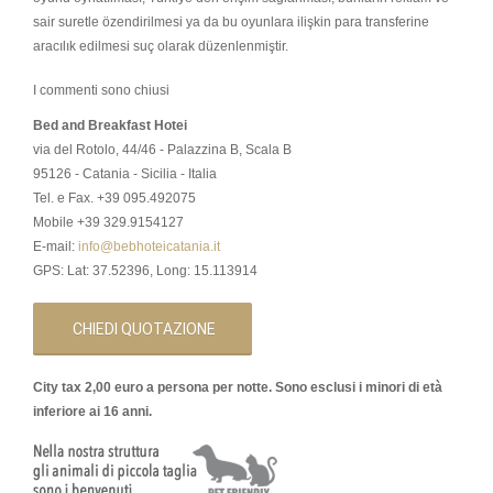
sair suretle özendirilmesi ya da bu oyunlara ilişkin para transferine
aracılık edilmesi suç olarak düzenlenmiştir.
I commenti sono chiusi
Bed and Breakfast Hotei
via del Rotolo, 44/46 - Palazzina B, Scala B
95126 - Catania - Sicilia - Italia
Tel. e Fax. +39 095.492075
Mobile +39 329.9154127
E-mail:
info@bebhoteicatania.it
GPS: Lat: 37.52396, Long: 15.113914
CHIEDI QUOTAZIONE
City tax 2,00 euro a persona per notte. Sono esclusi i minori di età
inferiore ai 16 anni.