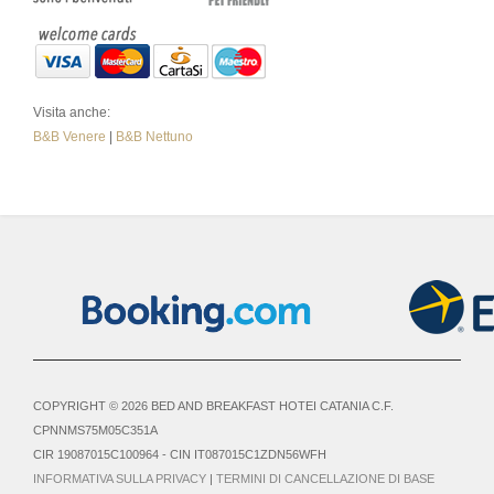
Visita anche:
B&B Venere
|
B&B Nettuno
COPYRIGHT © 2026 BED AND BREAKFAST HOTEI CATANIA C.F.
CPNNMS75M05C351A
CIR 19087015C100964 - CIN IT087015C1ZDN56WFH
INFORMATIVA SULLA PRIVACY
|
TERMINI DI CANCELLAZIONE DI BASE