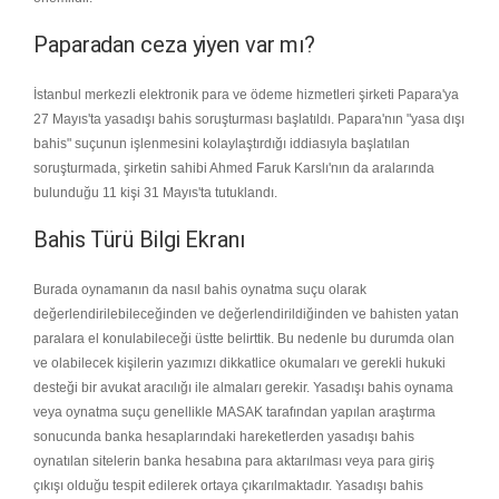
Paparadan ceza yiyen var mı?
İstanbul merkezli elektronik para ve ödeme hizmetleri şirketi Papara'ya
27 Mayıs'ta yasadışı bahis soruşturması başlatıldı. Papara'nın "yasa dışı
bahis" suçunun işlenmesini kolaylaştırdığı iddiasıyla başlatılan
soruşturmada, şirketin sahibi Ahmed Faruk Karslı'nın da aralarında
bulunduğu 11 kişi 31 Mayıs'ta tutuklandı.
Bahis Türü Bilgi Ekranı
Burada oynamanın da nasıl bahis oynatma suçu olarak
değerlendirilebileceğinden ve değerlendirildiğinden ve bahisten yatan
paralara el konulabileceği üstte belirttik. Bu nedenle bu durumda olan
ve olabilecek kişilerin yazımızı dikkatlice okumaları ve gerekli hukuki
desteği bir avukat aracılığı ile almaları gerekir. Yasadışı bahis oynama
veya oynatma suçu genellikle MASAK tarafından yapılan araştırma
sonucunda banka hesaplarındaki hareketlerden yasadışı bahis
oynatılan sitelerin banka hesabına para aktarılması veya para giriş
çıkışı olduğu tespit edilerek ortaya çıkarılmaktadır. Yasadışı bahis