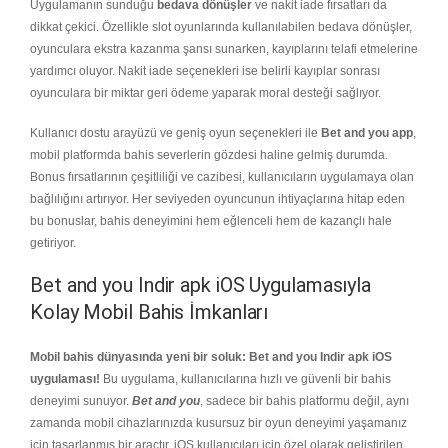
Uygulamanın sunduğu
bedava dönüşler
ve nakit iade fırsatları da
dikkat çekici. Özellikle slot oyunlarında kullanılabilen bedava dönüşler,
oyunculara ekstra kazanma şansı sunarken, kayıplarını telafi etmelerine
yardımcı oluyor. Nakit iade seçenekleri ise belirli kayıplar sonrası
oyunculara bir miktar geri ödeme yaparak moral desteği sağlıyor.
Kullanıcı dostu arayüzü ve geniş oyun seçenekleri ile
Bet and you app
,
mobil platformda bahis severlerin gözdesi haline gelmiş durumda.
Bonus fırsatlarının çeşitliliği ve cazibesi, kullanıcıların uygulamaya olan
bağlılığını artırıyor. Her seviyeden oyuncunun ihtiyaçlarına hitap eden
bu bonuslar, bahis deneyimini hem eğlenceli hem de kazançlı hale
getiriyor.
Bet and you Indir apk iOS Uygulamasıyla
Kolay Mobil Bahis İmkanları
Mobil bahis dünyasında yeni bir soluk: Bet and you Indir apk iOS
uygulaması!
Bu uygulama, kullanıcılarına hızlı ve güvenli bir bahis
deneyimi sunuyor.
Bet and you
, sadece bir bahis platformu değil, aynı
zamanda mobil cihazlarınızda kusursuz bir oyun deneyimi yaşamanız
için tasarlanmış bir araçtır. iOS kullanıcıları için özel olarak geliştirilen