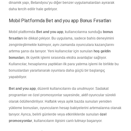
dinamik yapı, Betandyou’yu diğer benzer uygulamalardan ayırarak
daha tercih edilir hale getiriyor.
Mobil Platformda Bet and you app Bonus Fırsatları
Mobil platformda
Bet and you app
, kullanıcılarına sunduğu
bonus
fırsatları
ile dikkat çekiyor. Bu uygulama, sadece bahis deneyimini
zenginleştirmekle kalmıyor, aynı zamanda oyunculara kazançlarını
artırma şansı da tanıyor. Yeni kullanıcılar için sunulan
hoş geldin
bonusları
, ilk üyelik işlemi sırasında ekstra avantajlar sağlıyor.
Kullanıcılar, hesaplarına yaptıkları ilk para yatırma işlemi ile birlikte bu
bonuslardan yararlanarak oyunlara daha güçlü bir başlangıç
yapabiliyor.
Bet and you app
, düzenli kullanıcılarını da unutmuyor. Sadakat
programları ve özel promosyonlar sayesinde, aktif oyuncular sürekli
olarak ödüllendiriliyor. Haftalık veya aylık bazda sunulan yeniden
yükleme bonusları, oyuncuların hesap bakiyelerini artırmalarına olanak
tanıyor. Ayrıca, belirli günlerde veya etkinliklerde sunulan
özel
promosyonlar
, kullanıcıların ilgisini canlı tutmayı başarıyor.