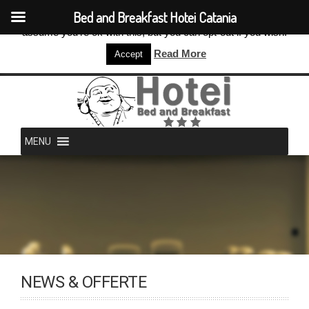
Bed and Breakfast Hotei Catania
This website uses cookies to improve your experience. We'll
assume you're ok with this, but you can opt-out if you wish.
Italiano
English
Français
Deutsch
Read More
Accept
Español
MENU
NEWS & OFFERTE