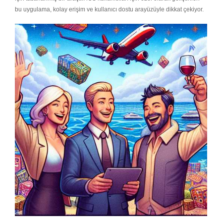
bu uygulama, kolay erişim ve kullanıcı dostu arayüzüyle dikkat çekiyor.