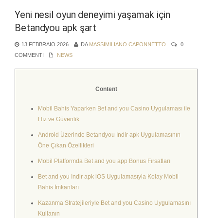
Yeni nesil oyun deneyimi yaşamak için
Betandyou apk şart
13 FEBBRAIO 2026
DA
MASSIMILIANO CAPONNETTO
0
COMMENTI
NEWS
Content
Mobil Bahis Yaparken Bet and you Casino Uygulaması ile
Hız ve Güvenlik
Android Üzerinde Betandyou Indir apk Uygulamasının
Öne Çıkan Özellikleri
Mobil Platformda Bet and you app Bonus Fırsatları
Bet and you Indir apk iOS Uygulamasıyla Kolay Mobil
Bahis İmkanları
Kazanma Stratejileriyle Bet and you Casino Uygulamasını
Kullanın