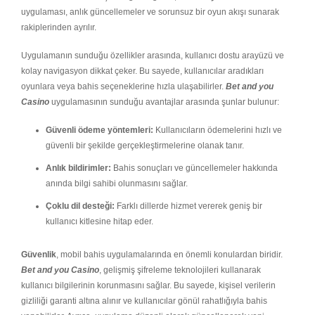
uygulaması, anlık güncellemeler ve sorunsuz bir oyun akışı sunarak
rakiplerinden ayrılır.
Uygulamanın sunduğu özellikler arasında, kullanıcı dostu arayüzü ve
kolay navigasyon dikkat çeker. Bu sayede, kullanıcılar aradıkları
oyunlara veya bahis seçeneklerine hızla ulaşabilirler.
Bet and you
Casino
uygulamasının sunduğu avantajlar arasında şunlar bulunur:
Güvenli ödeme yöntemleri:
Kullanıcıların ödemelerini hızlı ve
güvenli bir şekilde gerçekleştirmelerine olanak tanır.
Anlık bildirimler:
Bahis sonuçları ve güncellemeler hakkında
anında bilgi sahibi olunmasını sağlar.
Çoklu dil desteği:
Farklı dillerde hizmet vererek geniş bir
kullanıcı kitlesine hitap eder.
Güvenlik
, mobil bahis uygulamalarında en önemli konulardan biridir.
Bet and you Casino
, gelişmiş şifreleme teknolojileri kullanarak
kullanıcı bilgilerinin korunmasını sağlar. Bu sayede, kişisel verilerin
gizliliği garanti altına alınır ve kullanıcılar gönül rahatlığıyla bahis