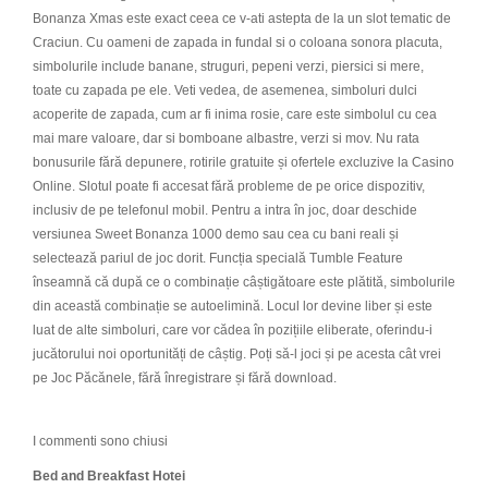
Bonanza Xmas este exact ceea ce v-ati astepta de la un slot tematic de
Craciun. Cu oameni de zapada in fundal si o coloana sonora placuta,
simbolurile include banane, struguri, pepeni verzi, piersici si mere,
toate cu zapada pe ele. Veti vedea, de asemenea, simboluri dulci
acoperite de zapada, cum ar fi inima rosie, care este simbolul cu cea
mai mare valoare, dar si bomboane albastre, verzi si mov. Nu rata
bonusurile fără depunere, rotirile gratuite și ofertele excluzive la Casino
Online. Slotul poate fi accesat fără probleme de pe orice dispozitiv,
inclusiv de pe telefonul mobil. Pentru a intra în joc, doar deschide
versiunea Sweet Bonanza 1000 demo sau cea cu bani reali și
selectează pariul de joc dorit. Funcția specială Tumble Feature
înseamnă că după ce o combinație câștigătoare este plătită, simbolurile
din această combinație se autoelimină. Locul lor devine liber și este
luat de alte simboluri, care vor cădea în pozițiile eliberate, oferindu-i
jucătorului noi oportunități de câștig. Poți să-l joci și pe acesta cât vrei
pe Joc Păcănele, fără înregistrare și fără download.
I commenti sono chiusi
Bed and Breakfast Hotei