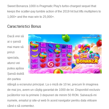
Sweet Bonanza 1000 is Pragmatic Play's turbo-charged sequel that
keeps the scatter-pay tumble action of the 2019 hit but lifts multipliers to
1,000× and the max win to 25,000×.
Caracteristici Bonus
Dacă vrei să
ai o șansă
mai mare să
prinzi
speciala,
atunci vei
putea apăsa
Șansă dublă
din partea
stângă a ecranului principal. La o miză de 10 lei, precum în imaginea
de mai jos, avem un câștig garantat de 1000 de lei. Disponibil exclusiv
jucătorilor noi la primele 3 depuneri de minim 50 RON. Salvează-mi
numele, emailul și site-ul web în acest navigator pentru data viitoare
când o să comentez.