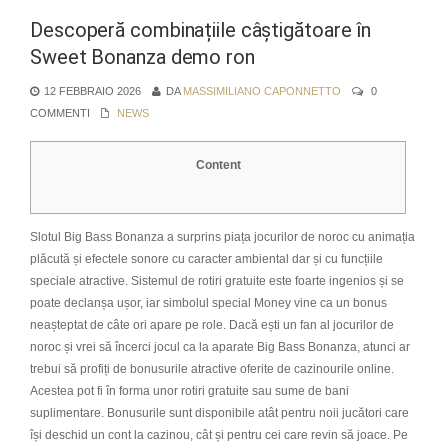
Descoperă combinațiile câștigătoare în
Sweet Bonanza demo ron
12 FEBBRAIO 2026
DA
MASSIMILIANO CAPONNETTO
0
COMMENTI
NEWS
Content
Slotul Big Bass Bonanza a surprins piața jocurilor de noroc cu animația
plăcută și efectele sonore cu caracter ambiental dar și cu funcțiile
speciale atractive. Sistemul de rotiri gratuite este foarte ingenios și se
poate declanșa ușor, iar simbolul special Money vine ca un bonus
neașteptat de câte ori apare pe role. Dacă ești un fan al jocurilor de
noroc și vrei să încerci jocul ca la aparate Big Bass Bonanza, atunci ar
trebui să profiți de bonusurile atractive oferite de cazinourile online.
Acestea pot fi în forma unor rotiri gratuite sau sume de bani
suplimentare. Bonusurile sunt disponibile atât pentru noii jucători care
își deschid un cont la cazinou, cât și pentru cei care revin să joace. Pe