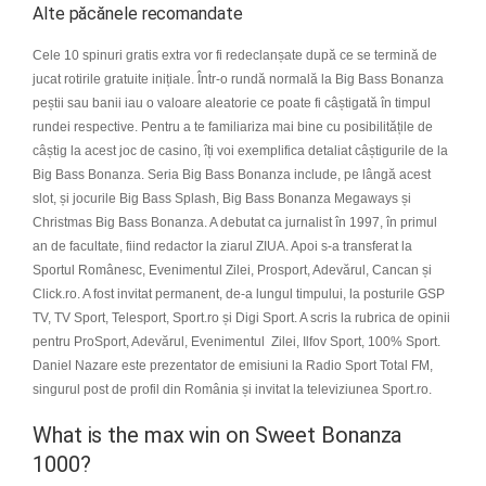
Alte păcănele recomandate
Cele 10 spinuri gratis extra vor fi redeclanșate după ce se termină de
jucat rotirile gratuite inițiale. Într-o rundă normală la Big Bass Bonanza
peștii sau banii iau o valoare aleatorie ce poate fi câștigată în timpul
rundei respective. Pentru a te familiariza mai bine cu posibilitățile de
câștig la acest joc de casino, îți voi exemplifica detaliat câștigurile de la
Big Bass Bonanza. Seria Big Bass Bonanza include, pe lângă acest
slot, și jocurile Big Bass Splash, Big Bass Bonanza Megaways și
Christmas Big Bass Bonanza. A debutat ca jurnalist în 1997, în primul
an de facultate, fiind redactor la ziarul ZIUA. Apoi s-a transferat la
Sportul Românesc, Evenimentul Zilei, Prosport, Adevărul, Cancan și
Click.ro. A fost invitat permanent, de-a lungul timpului, la posturile GSP
TV, TV Sport, Telesport, Sport.ro și Digi Sport. A scris la rubrica de opinii
pentru ProSport, Adevărul, Evenimentul Zilei, Ilfov Sport, 100% Sport.
Daniel Nazare este prezentator de emisiuni la Radio Sport Total FM,
singurul post de profil din România și invitat la televiziunea Sport.ro.
What is the max win on Sweet Bonanza
1000?