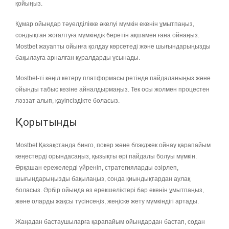
қойыңыз.
Құмар ойындар тәуелділікке әкелуі мүмкін екенін ұмытпаңыз,
сондықтан жоғалтуға мүмкіндік беретін ақшамен ғана ойнаңыз.
Mostbet жауапты ойынға қолдау көрсетеді және шығындарыңызды
бақылауға арналған құралдарды ұсынады.
Mostbet-ті көңіл көтеру платформасы ретінде пайдаланыңыз және
ойынды табыс көзіне айналдырмаңыз. Тек осы жолмен процестен
ләззат алып, қауіпсіздікте боласыз.
Қорытынды
Mostbet Қазақстанда бинго, покер және блэкджек ойнау қарапайым
кеңестерді орындасаңыз, қызықты әрі пайдалы болуы мүмкін.
Әрқашан ережелерді үйреніп, стратегияларды әзірлеп,
шығындарыңызды бақылаңыз, сонда қиындықтардан аулақ
боласыз. Әрбір ойында өз ерекшеліктері бар екенін ұмытпаңыз,
және оларды жақсы түсінсеңіз, жеңіске жету мүмкіндігі артады.
Жаңадан бастаушыларға қарапайым ойындардан бастап, содан