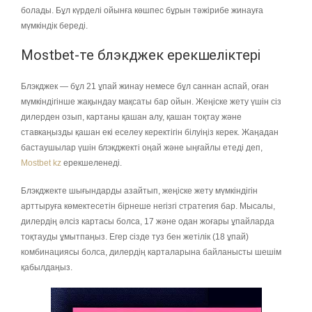
болады. Бұл күрделі ойынға көшпес бұрын тәжірибе жинауға
мүмкіндік береді.
Mostbet-те блэкджек ерекшеліктері
Блэкджек — бұл 21 ұпай жинау немесе бұл саннан аспай, оған
мүмкіндігінше жақындау мақсаты бар ойын. Жеңіске жету үшін сіз
дилерден озып, картаны қашан алу, қашан тоқтау және
ставкаңызды қашан екі еселеу керектігін білуіңіз керек. Жаңадан
бастаушылар үшін блэкджекті оңай және ыңғайлы етеді деп,
Mostbet kz
ерекшеленеді.
Блэкджекте шығындарды азайтып, жеңіске жету мүмкіндігін
арттыруға көмектесетін бірнеше негізгі стратегия бар. Мысалы,
дилердің әлсіз картасы болса, 17 және одан жоғары ұпайларда
тоқтауды ұмытпаңыз. Егер сізде туз бен жетілік (18 ұпай)
комбинациясы болса, дилердің карталарына байланысты шешім
қабылдаңыз.