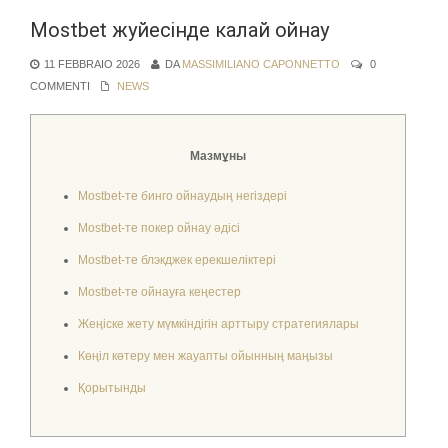
Mostbet жуйесiнде калай ойнау
11 FEBBRAIO 2026
DA
MASSIMILIANO CAPONNETTO
0
COMMENTI
NEWS
Мазмұны
Mostbet-те бинго ойнаудың негіздері
Mostbet-те покер ойнау әдісі
Mostbet-те блэкджек ерекшеліктері
Mostbet-те ойнауға кеңестер
Жеңіске жету мүмкіндігін арттыру стратегиялары
Көңіл көтеру мен жауапты ойынның маңызы
Қорытынды