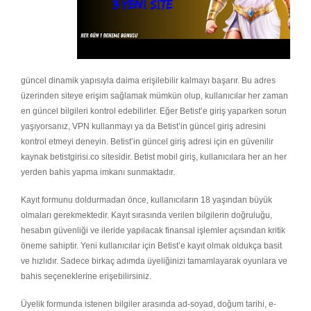
güncel dinamik yapısıyla daima erişilebilir kalmayı başarır. Bu adres
üzerinden siteye erişim sağlamak mümkün olup, kullanıcılar her zaman
en güncel bilgileri kontrol edebilirler. Eğer Betist’e giriş yaparken sorun
yaşıyorsanız, VPN kullanmayı ya da Betist’in güncel giriş adresini
kontrol etmeyi deneyin. Betist’in güncel giriş adresi için en güvenilir
kaynak betistgirisi.co sitesidir. Betist mobil giriş, kullanıcılara her an her
yerden bahis yapma imkanı sunmaktadır.
Kayıt formunu doldurmadan önce, kullanıcıların 18 yaşından büyük
olmaları gerekmektedir. Kayıt sırasında verilen bilgilerin doğruluğu,
hesabın güvenliği ve ileride yapılacak finansal işlemler açısından kritik
öneme sahiptir. Yeni kullanıcılar için Betist’e kayıt olmak oldukça basit
ve hızlıdır. Sadece birkaç adımda üyeliğinizi tamamlayarak oyunlara ve
bahis seçeneklerine erişebilirsiniz.
Üyelik formunda istenen bilgiler arasında ad-soyad, doğum tarihi, e-