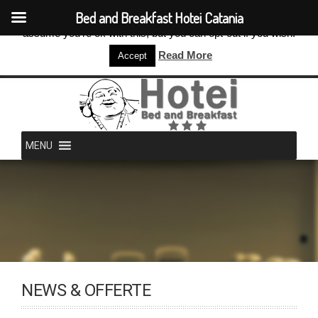
Bed and Breakfast Hotei Catania
This website uses cookies to improve your experience. We'll
assume you're ok with this, but you can opt-out if you wish.
Italiano
English
Français
Deutsch
Read More
Accept
Español
MENU
NEWS & OFFERTE