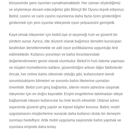
bünyesinde şans oyunları oynatmamaktadır. Her zaman söylediğimiz
ve söylemeye devam edeceğimiz gibi Bilinçli Bir Oyunu teşvik ediyoruz.
Betist, casino ve canlı casino oyunlarına daha fazla özen gösterdiğini
göstermek için yeni oyunlar ekleyerek oyun yelpazesini genişletti.
Kayıt olmak isteyenler için betist üye ol seçeneği hızlı ve güvenli bir
yöntem sunar. Ayrıca, site düzenli olarak bağımsız denetim kuruluşları
tarafından denetlenmekte ve adil oyun politikalarına uygunluğu test
edilmektedir. Kullanıcı yorumları ve bahis forumlarındaki
değerlendirmeler genel olarak olumludur. Betist’in hızlı ödeme yapması
ve müşteri hizmetlerinin kalitesi, güvenilirliğini artıran diğer faktörlerdir.
Ancak, her online bahis sitesinde olduğu gibi, kullanıcıların kendi
sorumluluklarını bilmeleri ve sorumlu bahis ilkelerine uymaları
önemlidir. Betist com giriş bağlantısı, sitenin resmi adresine ulaşmak
isteyenler için en doğru kaynaktır. Erişim engellerine takılmadan siteye
bağlanmak isteyen kullanıcılar bu linki tercih etmelidir. Orijinal adres
sayesinde güvenli giriş yapılır ve kişisel bilgiler korunur. Betist, mobil
uygulamasını müşterilerine sunarak daha kullanıcı dostu bir deneyim
sunmayı hedefliyor. Artık mobil uygulama sayesinde bahis yapmak ve
oyunlara erişmek daha kolay.