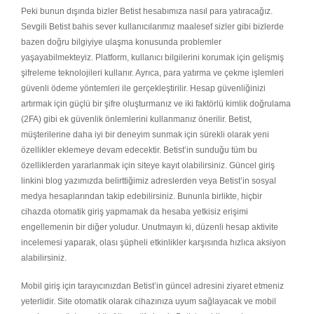
Peki bunun dışında bizler Betist hesabımıza nasıl para yatıracağız.
Sevgili Betist bahis sever kullanıcılarımız maalesef sizler gibi bizlerde
bazen doğru bilgiyiye ulaşma konusunda problemler
yaşayabilmekteyiz. Platform, kullanıcı bilgilerini korumak için gelişmiş
şifreleme teknolojileri kullanır. Ayrıca, para yatırma ve çekme işlemleri
güvenli ödeme yöntemleri ile gerçekleştirilir. Hesap güvenliğinizi
artırmak için güçlü bir şifre oluşturmanız ve iki faktörlü kimlik doğrulama
(2FA) gibi ek güvenlik önlemlerini kullanmanız önerilir. Betist,
müşterilerine daha iyi bir deneyim sunmak için sürekli olarak yeni
özellikler eklemeye devam edecektir. Betist’in sunduğu tüm bu
özelliklerden yararlanmak için siteye kayıt olabilirsiniz. Güncel giriş
linkini blog yazımızda belirttiğimiz adreslerden veya Betist’in sosyal
medya hesaplarından takip edebilirsiniz. Bununla birlikte, hiçbir
cihazda otomatik giriş yapmamak da hesaba yetkisiz erişimi
engellemenin bir diğer yoludur. Unutmayın ki, düzenli hesap aktivite
incelemesi yaparak, olası şüpheli etkinlikler karşısında hızlıca aksiyon
alabilirsiniz.
Mobil giriş için tarayıcınızdan Betist’in güncel adresini ziyaret etmeniz
yeterlidir. Site otomatik olarak cihazınıza uyum sağlayacak ve mobil