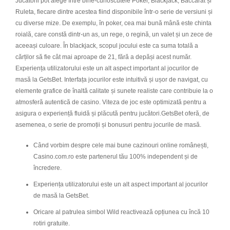
Jucătorii pot alege între bine-cunoscutele Poker, Blackjack, Baccarat și
Ruleta, fiecare dintre acestea fiind disponibile într-o serie de versiuni și
cu diverse mize. De exemplu, în poker, cea mai bună mână este chinta
roială, care constă dintr-un as, un rege, o regină, un valet și un zece de
aceeași culoare. În blackjack, scopul jocului este ca suma totală a
cărților să fie cât mai aproape de 21, fără a depăși acest număr.
Experiența utilizatorului este un alt aspect important al jocurilor de
masă la GetsBet. Interfața jocurilor este intuitivă și ușor de navigat, cu
elemente grafice de înaltă calitate și sunete realiste care contribuie la o
atmosferă autentică de casino. Viteza de joc este optimizată pentru a
asigura o experiență fluidă și plăcută pentru jucători.GetsBet oferă, de
asemenea, o serie de promoții și bonusuri pentru jocurile de masă.
Când vorbim despre cele mai bune cazinouri online românești,
Casino.com.ro este partenerul tău 100% independent și de
încredere.
Experiența utilizatorului este un alt aspect important al jocurilor
de masă la GetsBet.
Oricare al patrulea simbol Wild reactivează opțiunea cu încă 10
rotiri gratuite.