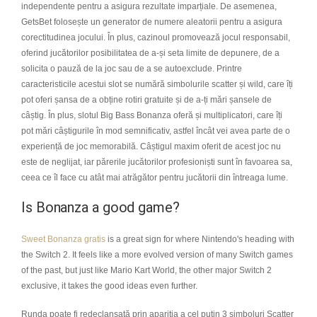
independente pentru a asigura rezultate imparțiale. De asemenea,
GetsBet folosește un generator de numere aleatorii pentru a asigura
corectitudinea jocului. În plus, cazinoul promovează jocul responsabil,
oferind jucătorilor posibilitatea de a-și seta limite de depunere, de a
solicita o pauză de la joc sau de a se autoexclude. Printre
caracteristicile acestui slot se numără simbolurile scatter și wild, care îți
pot oferi șansa de a obține rotiri gratuite și de a-ți mări șansele de
câștig. În plus, slotul Big Bass Bonanza oferă și multiplicatori, care îți
pot mări câștigurile în mod semnificativ, astfel încât vei avea parte de o
experiență de joc memorabilă. Câștigul maxim oferit de acest joc nu
este de neglijat, iar părerile jucătorilor profesioniști sunt în favoarea sa,
ceea ce îl face cu atât mai atrăgător pentru jucătorii din întreaga lume.
Is Bonanza a good game?
Sweet Bonanza gratis
is a great sign for where Nintendo's heading with
the Switch 2. It feels like a more evolved version of many Switch games
of the past, but just like Mario Kart World, the other major Switch 2
exclusive, it takes the good ideas even further.
Runda poate fi redeclanșată prin apariția a cel puțin 3 simboluri Scatter