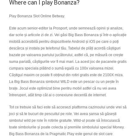
Where can I play Bonanza?
Play Bonanza Slot Online Betway.
Este acum senior-editor la Prosport, unde semnează opinii și analize,
dar scrie și articole zi de zi. Vei găsi Big Bass Bonanza și într-o aplicație
mobilă accesibilă pentru dispozitivele Android și iOS pe care o poți
descărca și instala pe telefonul tău. Tabelul de plăți acordă câștiguri
bazate pe valoarea pariului jucătorului, astfel că, pe măsură ce crește
suma pariată, câștigurile vor fi mai mari. La acest joc de pacanele gratis
cumpara speciala plătind o sumă egală cu 100x valoarea mizei.
Câștigul maxim ce poate fi obținut din rotiri gratis este de 2100X miza.
La Big Bass Bonanza simbolul WILD este un pescar cu un pește în
brațe. Jocul este optimizat bine pentru mobil astfel că nu vei avea
întreruperi, atât timp cât ai o conexiune decentă de internet.
Tot ce trebuie să faci este să accesezi platforma cazinoului unde vrei să
joci și să te bucuri de pescuitul pe role. Vei avea șansa să găsești
simbolul wild pe role în rotirile gratuite. Wild-ul poate să înlocuiască
toate simbolurile și poate colecta și premiile simbolului special Money.
Big Bass Bonanza de la Pragmatic Play este genul de slot care