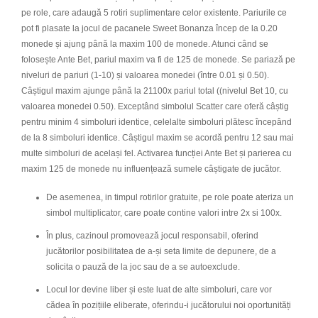
pe role, care adaugă 5 rotiri suplimentare celor existente. Pariurile ce
pot fi plasate la jocul de pacanele Sweet Bonanza încep de la 0.20
monede și ajung până la maxim 100 de monede. Atunci când se
folosește Ante Bet, pariul maxim va fi de 125 de monede. Se pariază pe
niveluri de pariuri (1-10) și valoarea monedei (între 0.01 și 0.50).
Câștigul maxim ajunge până la 21100x pariul total ((nivelul Bet 10, cu
valoarea monedei 0.50). Exceptând simbolul Scatter care oferă câștig
pentru minim 4 simboluri identice, celelalte simboluri plătesc începând
de la 8 simboluri identice. Câștigul maxim se acordă pentru 12 sau mai
multe simboluri de același fel. Activarea funcției Ante Bet și parierea cu
maxim 125 de monede nu influențează sumele câștigate de jucător.
De asemenea, in timpul rotirilor gratuite, pe role poate ateriza un
simbol multiplicator, care poate contine valori intre 2x si 100x.
În plus, cazinoul promovează jocul responsabil, oferind
jucătorilor posibilitatea de a-și seta limite de depunere, de a
solicita o pauză de la joc sau de a se autoexclude.
Locul lor devine liber și este luat de alte simboluri, care vor
cădea în pozițiile eliberate, oferindu-i jucătorului noi oportunități