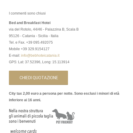
I commenti sono chiusi
Bed and Breakfast Hotei
via del Rotolo, 44/46 - Palazzina B, Scala B
95126 - Catania - Sicilia - Italia
Tel. e Fax. +39 095.492075
Mobile +39 329.9154127
E-mail:
info@bebhoteicatania.it
GPS: Lat: 37.52396, Long: 15.113914
CHIEDI QUOTAZIONE
City tax 2,00 euro a persona per notte. Sono esclusi i minori di età
inferiore ai 16 anni.