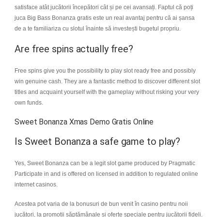
satisface atât jucătorii începători cât și pe cei avansați. Faptul că poți
juca Big Bass Bonanza gratis este un real avantaj pentru că ai șansa
de a te familiariza cu slotul înainte să investești bugetul propriu.
Are free spins actually free?
Free spins give you the possibility to play slot ready free and possibly
win genuine cash. They are a fantastic method to discover different slot
titles and acquaint yourself with the gameplay without risking your very
own funds.
Sweet Bonanza Xmas Demo Gratis Online
Is Sweet Bonanza a safe game to play?
Yes, Sweet Bonanza can be a legit slot game produced by Pragmatic
Participate in and is offered on licensed in addition to regulated online
internet casinos.
Acestea pot varia de la bonusuri de bun venit în casino pentru noii
jucători, la promoții săptămânale și oferte speciale pentru jucătorii fideli.