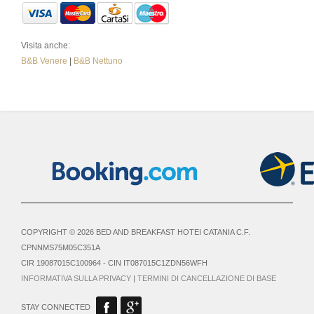
Visita anche:
B&B Venere
|
B&B Nettuno
COPYRIGHT © 2026 BED AND BREAKFAST HOTEI CATANIA C.F.
CPNNMS75M05C351A
CIR 19087015C100964 - CIN IT087015C1ZDN56WFH
INFORMATIVA SULLA PRIVACY
|
TERMINI DI CANCELLAZIONE DI BASE
STAY CONNECTED