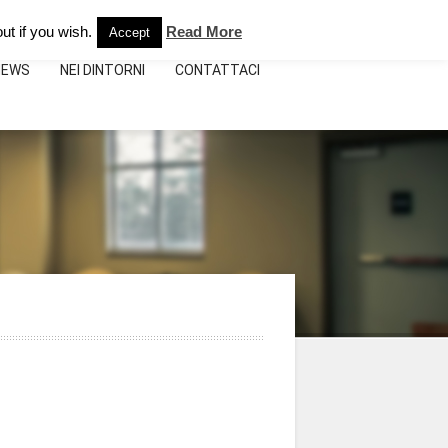
e:
+39.095.492075
info@bebhoteicatania.it
ut if you wish.
Read More
Accept
NEWS
NEI DINTORNI
CONTATTACI