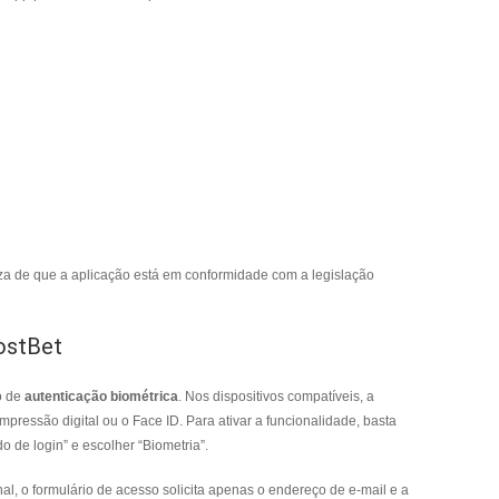
teza de que a aplicação está em conformidade com a legislação
ostBet
o de
autenticação biométrica
. Nos dispositivos compatíveis, a
impressão digital ou o Face ID. Para ativar a funcionalidade, basta
o de login” e escolher “Biometria”.
nal, o formulário de acesso solicita apenas o endereço de e‑mail e a