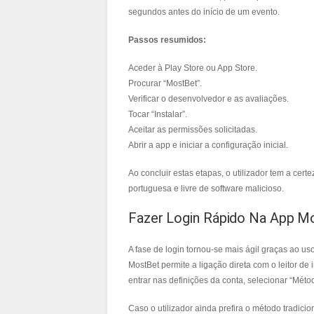
segundos antes do início de um evento.
Passos resumidos:
Aceder à Play Store ou App Store.
Procurar “MostBet”.
Verificar o desenvolvedor e as avaliações.
Tocar “Instalar”.
Aceitar as permissões solicitadas.
Abrir a app e iniciar a configuração inicial.
Ao concluir estas etapas, o utilizador tem a cer
portuguesa e livre de software malicioso.
Fazer Login Rápido Na App M
A fase de login tornou‑se mais ágil graças ao us
MostBet permite a ligação direta com o leitor de 
entrar nas definições da conta, selecionar “Métod
Caso o utilizador ainda prefira o método tradicio