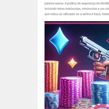
palavra‑passe. A política de segurança da MostB
incluindo letras maiúsculas, minúsculas e um
que indica ao utilizador se a senha é fraca, médi