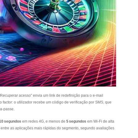
ecuperar acesso” envia um link de redefinição para o e‑mail
 factor: o utilizador recebe um código de verificação por SMS, que
ra‑passe.
10 segundos
em redes 4G, e menos de
5 segundos
em Wi‑Fi de alta
entre as aplicações mais rápidas do segmento, segundo avaliações