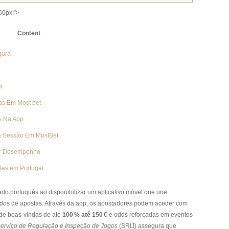
50px;”>
Content
gura
l
as Em Most bet
s Na App
da Sessão Em MostBet
hor Desempenho
tas em Portugal
do português ao disponibilizar um aplicativo móvel que une
dos de apostas. Através da app, os apostadores podem aceder com
de boas‑vindas de até
100 % até 150 €
e odds reforçadas em eventos
erviço de Regulação e Inspeção de Jogos
(SRIJ) assegura que