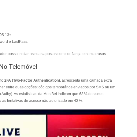
iOS 13+.
word e LastPass.
dor possa iniciar as suas apostas com confiança e sem atrasos.
l No Telemóvel
omo
2FA (Two‑Factor Authentication)
, acrescenta uma camada extra
olher entre duas opções: códigos temporários enviados por SMS ou um
 Authy). As estatísticas da MostBet indicam que 68 % dos seus
do as tentativas de acesso não autorizado em 42 %.