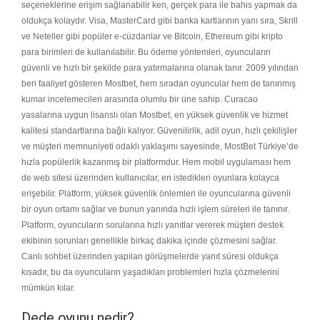
seçeneklerine erişim sağlanabilir ken, gerçek para ile bahis yapmak da
oldukça kolaydır. Visa, MasterCard gibi banka kartlarının yanı sıra, Skrill
ve Neteller gibi popüler e-cüzdanlar ve Bitcoin, Ethereum gibi kripto
para birimleri de kullanılabilir. Bu ödeme yöntemleri, oyuncuların
güvenli ve hızlı bir şekilde para yatırmalarına olanak tanır. 2009 yılından
beri faaliyet gösteren Mostbet, hem sıradan oyuncular hem de tanınmış
kumar incelemecileri arasında olumlu bir üne sahip. Curacao
yasalarına uygun lisanslı olan Mostbet, en yüksek güvenlik ve hizmet
kalitesi standartlarına bağlı kalıyor. Güvenilirlik, adil oyun, hızlı çekilişler
ve müşteri memnuniyeti odaklı yaklaşımı sayesinde, MostBet Türkiye’de
hızla popülerlik kazanmış bir platformdur. Hem mobil uygulaması hem
de web sitesi üzerinden kullanıcılar, en istedikleri oyunlara kolayca
erişebilir. Platform, yüksek güvenlik önlemleri ile oyuncularına güvenli
bir oyun ortamı sağlar ve bunun yanında hızlı işlem süreleri ile tanınır.
Platform, oyuncuların sorularına hızlı yanıtlar vererek müşteri destek
ekibinin sorunları genellikle birkaç dakika içinde çözmesini sağlar.
Canlı sohbet üzerinden yapılan görüşmelerde yanıt süresi oldukça
kısadır, bu da oyuncuların yaşadıkları problemleri hızla çözmelerini
mümkün kılar.
Dede oyunu nedir?