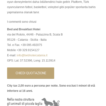
oyun deneyimlerini daha ödüllendirici hale getirir. Platform, Türk
oyuncularının futbol, basketbol, voleybol gibi popüler sporlarda bahis
yapmalarına olanak tanır.
I commenti sono chiusi
Bed and Breakfast Hotei
via del Rotolo, 44/46 - Palazzina B, Scala B
95126 - Catania - Sicilia - Italia
Tel. e Fax. +39 095.492075
Mobile +39 329.9154127
E-mail:
info@bebhoteicatania.it
GPS: Lat: 37.52396, Long: 15.113914
CHIEDI QUOTAZIONE
City tax 2,00 euro a persona per notte. Sono esclusi i minori di età
inferiore ai 16 anni.