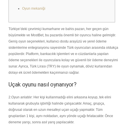
Oyun mekaniği
Türkiye’deki çevrimiçi kumarhane ve bahis pazarı, her geçen gün
büyümekte ve MostBet, bu pazarda önemli bir oyuncu haline gelmiştir.
Geniş oyun seçenekleri, kullanıcı dostu arayüzü ve yerel ödeme
sistemlerine entegrasyonu sayesinde Türk oyuncuları arasında oldukça
popülerdir. Platform, bankacılık işlemleri ve e-cüzdanlarla yapılan
ödeme seçenekleri ile oyunculara kolay ve güvenli bir ödeme deneyimi
sunar. Ayrıca, Türk Lirası (TRY) ile oyun oynamak, döviz kurlarından
dolayı ek ücret ödemekten kaçınmanızı sağlar.
Uçak oyunu nasıl oynanıyor?
2.Oyun anlatılır: Her kişi kullanmadığı elini arkasına koyup, tek elini
kullanarak grubuyla işbirliği halinde çalışacaktır. Amaç, grupça,
doğrusal olarak en uzun mesafeyi uçan uçağı yapmaktır. Tüm
gruplardan 1 kişi, aynı noktadan, aynı yönde uçağı fırlatacaktır. Önce
deneme yarışı, sonra asıl yarış yapılacaktır.