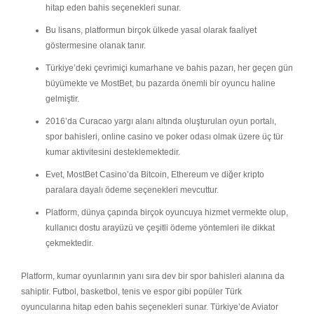
hitap eden bahis seçenekleri sunar.
Bu lisans, platformun birçok ülkede yasal olarak faaliyet
göstermesine olanak tanır.
Türkiye’deki çevrimiçi kumarhane ve bahis pazarı, her geçen gün
büyümekte ve MostBet, bu pazarda önemli bir oyuncu haline
gelmiştir.
2016’da Curacao yargı alanı altında oluşturulan oyun portalı,
spor bahisleri, online casino ve poker odası olmak üzere üç tür
kumar aktivitesini desteklemektedir.
Evet, MostBet Casino’da Bitcoin, Ethereum ve diğer kripto
paralara dayalı ödeme seçenekleri mevcuttur.
Platform, dünya çapında birçok oyuncuya hizmet vermekte olup,
kullanıcı dostu arayüzü ve çeşitli ödeme yöntemleri ile dikkat
çekmektedir.
Platform, kumar oyunlarının yanı sıra dev bir spor bahisleri alanına da
sahiptir. Futbol, basketbol, tenis ve espor gibi popüler Türk
oyuncularına hitap eden bahis seçenekleri sunar. Türkiye’de Aviator