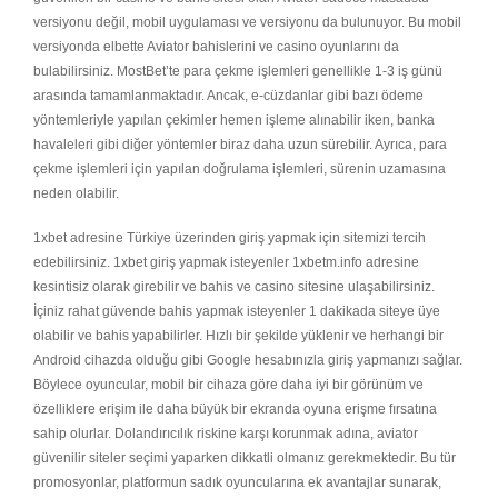
versiyonu değil, mobil uygulaması ve versiyonu da bulunuyor. Bu mobil
versiyonda elbette Aviator bahislerini ve casino oyunlarını da
bulabilirsiniz. MostBet’te para çekme işlemleri genellikle 1-3 iş günü
arasında tamamlanmaktadır. Ancak, e-cüzdanlar gibi bazı ödeme
yöntemleriyle yapılan çekimler hemen işleme alınabilir iken, banka
havaleleri gibi diğer yöntemler biraz daha uzun sürebilir. Ayrıca, para
çekme işlemleri için yapılan doğrulama işlemleri, sürenin uzamasına
neden olabilir.
1xbet adresine Türkiye üzerinden giriş yapmak için sitemizi tercih
edebilirsiniz. 1xbet giriş yapmak isteyenler 1xbetm.info adresine
kesintisiz olarak girebilir ve bahis ve casino sitesine ulaşabilirsiniz.
İçiniz rahat güvende bahis yapmak isteyenler 1 dakikada siteye üye
olabilir ve bahis yapabilirler. Hızlı bir şekilde yüklenir ve herhangi bir
Android cihazda olduğu gibi Google hesabınızla giriş yapmanızı sağlar.
Böylece oyuncular, mobil bir cihaza göre daha iyi bir görünüm ve
özelliklere erişim ile daha büyük bir ekranda oyuna erişme fırsatına
sahip olurlar. Dolandırıcılık riskine karşı korunmak adına, aviator
güvenilir siteler seçimi yaparken dikkatli olmanız gerekmektedir. Bu tür
promosyonlar, platformun sadık oyuncularına ek avantajlar sunarak,