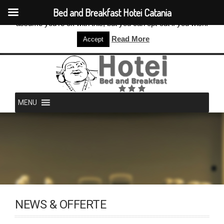
Bed and Breakfast Hotei Catania
This website uses cookies to improve your experience. We'll
assume you're ok with this, but you can opt-out if you wish.
Italiano
English
Français
Deutsch
Read More
Accept
Español
MENU
NEWS & OFFERTE