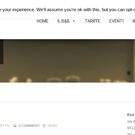
Deutsch
Español
B&B Hotei
Map
Phon
your experience. We'll assume you're ok with this, but you can opt-o
HOME
IL B&B
TARIFFE
EVENTI
Bed 
via 
NETTO
0 COMMENTI
NEWS
95126
Tel.