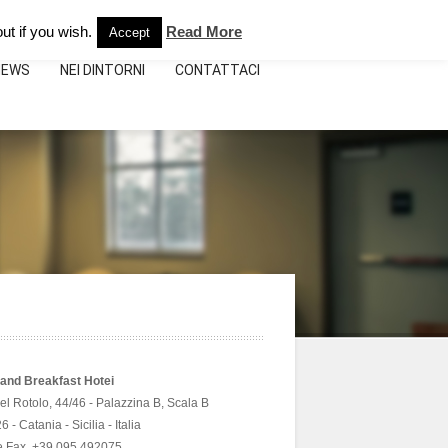
e:
+39.095.492075
info@bebhoteicatania.it
ut if you wish.
Read More
Accept
NEWS
NEI DINTORNI
CONTATTACI
and Breakfast Hotei
del Rotolo, 44/46 - Palazzina B, Scala B
 - Catania - Sicilia - Italia
 e Fax. +39 095.492075