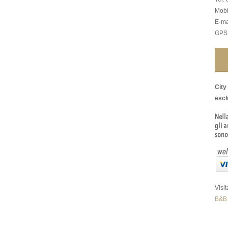
Mobi
E-ma
GPS:
City
esclu
Visi
B&B