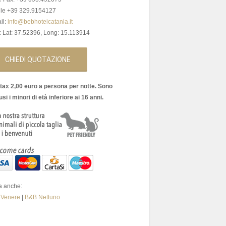
le +39 329.9154127
il:
info@bebhoteicatania.it
 Lat: 37.52396, Long: 15.113914
CHIEDI QUOTAZIONE
 tax 2,00 euro a persona per notte. Sono
si i minori di età inferiore ai 16 anni.
ta anche:
 Venere
|
B&B Nettuno