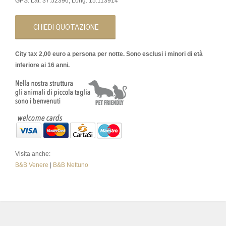
GPS: Lat: 37.52396, Long: 15.113914
CHIEDI QUOTAZIONE
City tax 2,00 euro a persona per notte. Sono esclusi i minori di età
inferiore ai 16 anni.
Visita anche:
B&B Venere
|
B&B Nettuno