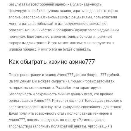
результатам всесторонней оценки на благонадежность
формируется рейтинг лучших казино, играть на деньги в которых
вполне безопасно. Ознакомившись с рецензиями, пользователи
могут играть на любом сайте из предложенного списка, не
опасаясь мошенничества и блокировок аккаунтов по надуманным
причинам. Еще здесь есть мега-выгодные бонусы и приятные
сюрпризы для игроков. Игрок может максимально погрузится в
игровой процесс, и ничто его не будет отвлекать.
Как обыграть казино азино777
После регистрации в казино Азино777 дается бонус – 777 рублей.
За эти деньги Вы можете сыграть на любых игровых автоматах,
которых только пожелаете. Разработчики гарантируют
безопасность и сохранность личных данных всем, кто прошел
регистрацию в Азино777. Интернет казино 3 Топора дает игрокам с
зарегистрированным акаунтом наилучшие способности для ставок.
Дабы получить возможность стать полноправным геймером в
Азино777, довольно надавить на кнопку «Регистрация», а
впоследствии заполнить поля краткой анкеты. Авторизация в