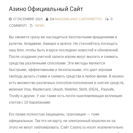
Азино Официальный Сайт
27 DICEMBRE 2023
DA
MASSIMILIANO CAPONNETTO
0
COMMENTI
NEWS
Вы сможете сразу же насладиться бесплатными вращениями в
рулетке, блэкджеке, баккаре и крэпсе. Не стесняйтесь посещать
наш блог, чтобы быть в курсе последних новостей и обновлений.
После создания учетной записи игроки могут вносить и снимать
средства различными способами. Эти методы являются
быстрыми, эффективными и безопасными, что дает игрокам
свободу делать ставки и снимать средства в любое время. В казино
есть множество различных способов пополнения и снятия средств,
включая Visa, Mastercard, Ukash, Neteller, Skrill, iDEAL, Paysafe,
Trustly и другие. У нас также есть почти ошеломляющая коллекция
слотов с 10 барабанами.
Его права полностью защищены, транзакции — тоже
официальные. Так что ни карту, ни электронный кошелек из-за
этого не могут заблокировать. Сайт Сasino.ru носит исключительно