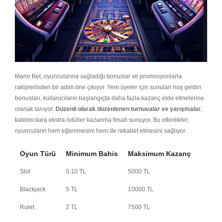
Mario Bet, oyuncularına sağladığı bonuslar ve promosyonlarla
rakiplerinden bir adım öne çıkıyor. Yeni üyeler için sunulan hoş geldin
bonusları, kullanıcıların başlangıçta daha fazla kazanç elde etmelerine
olanak tanıyor.
Düzenli olarak düzenlenen turnuvalar ve yarışmalar
,
katılımcılara ekstra ödüller kazanma fırsatı sunuyor. Bu etkinlikler,
oyuncuların hem eğlenmesini hem de rekabet etmesini sağlıyor.
Oyun Türü
Minimum Bahis
Maksimum Kazanç
Slot
0.10 TL
5000 TL
Blackjack
5 TL
10000 TL
Rulet
2 TL
7500 TL