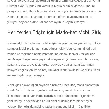
sayesinde oyuncular,
güvenli bir oyun ortamında
vakit geçirebiliyorlar.
Güvenlik konusundaki bu kararlılık, Mario bet’in sektördeki itibarını
pekiştiriyor ve kullanıcıların sadakatini artırıyor. Kullanıcı deneyimini her
zaman ön planda tutan bu platformda, eğlence ve güvenlik el ele
yürüyor; böylece oyuncular sadece oyunun keyfini çıkarıyor!
Her Yerden Erişim İçin Mario-bet Mobil Giriş
Mario-bet, kullanıcılarına
mobil erişim
sayesinde her yerden oyun keyfi
sunuyor. Mobil platformun sunduğu esneklik, oyuncuların diledikleri
zaman ve mekanda bahis yapmalarına olanak tanıyor.
Her an, her
yerde
oyun heyecanını yaşamak isteyenler için tasarlanan bu sistem,
kullanıcı dostu arayüzüyle dikkat çekiyor. Mobil cihazlar üzerinden
kolayca erişilebilen Mario-bet, tüm özelliklerini avuç içi kadar küçük bir
ekrana sığdırmayı başarıyor.
Mobil girişin avantajları saymakla bitmez.
Öncelikle
, mobil platformun
sunduğu hızlı erişim sayesinde kullanıcılar, anında bahis yapma
fırsatına sahip oluyor.
İkinci olarak
, sürekli güncellenen içerikler ve
yenilikçi oyun seçenekleri ile kullanıcılar daima taze bir deneyim
yaşıyor.
Son olarak
, mobil cihazların sunduğu bildirim özellikleri