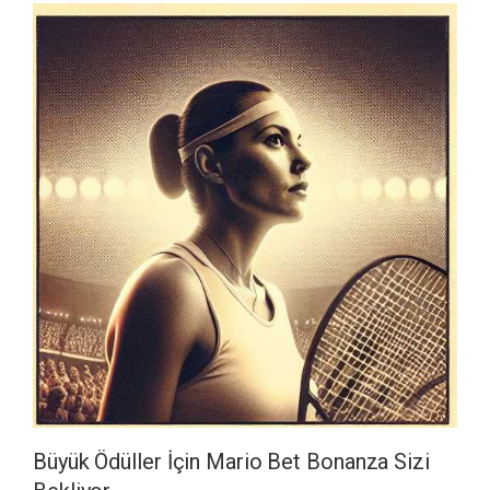
Büyük Ödüller İçin Mario Bet Bonanza Sizi