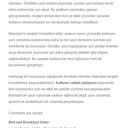
mümkün. Özellikle canlı sohbet seçeneği, anında yanıt almayı tercih
eden kullanıcılar için ideal. Bu platform üzerinden yapılan
görüşmelerde, müşteri temsilcileri hızlı ve etkili çözümler sunarak
kullanıcı memnuniyetini en üst düzeyde tutmayı hedefliyor.
Mariobet’in müşteri hizmetleri ekibi, sadece sorun çözmekle kalmıyor;
aynı zamanda kullanıcılara daha iyi bir oyun deneyimi sunmak için
önerilerde de bulunuyor. Örneğin, yeni başlayanlar için strateji önerileri
veya deneyimli oyuncular için daha gelişmiş taktikler gibi bilgiler
sağlanabiliyor. Bu sayede kullanıcılar hem eğleniyor hem de
becerilerini geliştiriyor.
Herhangi bir sorununuz olduğunda tereddüt etmeden Mariobet müşteri
hizmetlerine başvurabilirsiniz.
Kullanıcı odaklı yaklaşımı
sayesinde,
tüm sorunlarınız hızlı ve etkili bir şekilde çözüme kavuşturulacaktır.
Mariobet ile oyun oynamak sadece eğlenceli değil, aynı zamanda
güvenli ve destekleyici bir ortamda gerçekleşiyor.
Comments are closed.
Bed and Breakfast Hotei