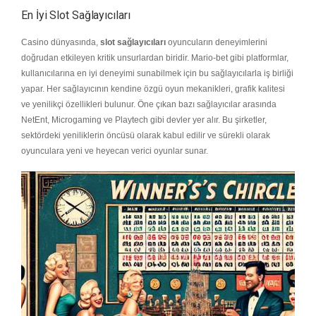
En İyi Slot Sağlayıcıları
Casino dünyasında,
slot sağlayıcıları
oyuncuların deneyimlerini
doğrudan etkileyen kritik unsurlardan biridir. Mario-bet gibi platformlar,
kullanıcılarına en iyi deneyimi sunabilmek için bu sağlayıcılarla iş birliği
yapar. Her sağlayıcının kendine özgü oyun mekanikleri, grafik kalitesi
ve yenilikçi özellikleri bulunur. Öne çıkan bazı sağlayıcılar arasında
NetEnt, Microgaming ve Playtech gibi devler yer alır. Bu şirketler,
sektördeki yeniliklerin öncüsü olarak kabul edilir ve sürekli olarak
oyunculara yeni ve heyecan verici oyunlar sunar.