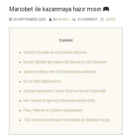
Mariobet ile kazanmaya hazır mısın
20 SEPTEMBER 2025
BY
ADMIN
0 COMMENT
NEWS
Content
Günlük Fırsatlar ve Hoş Geldin Bonusu
Büyük Ödüller İçin Mario Bet Bonanza Sizi Bekliyor
Şansınızı Mario-bet Slot Oyunlarıyla Deneyin
En İyi Slot Sağlayıcıları
Güncel Mario bet Casino Giriş ve Hesap Güvenliği
Her Yerden Erişim İçin Mario-bet Mobil Giriş
Para Yatırma ve Çekme Seçenekleri
7/24 Yardım için Müşteri Hizmetleri ile İletişime Geçin