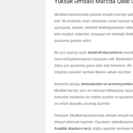
Yüksək Əmsallı Mərcdə Qalib O
Mostbet kazinosunda yüksək əmsallı mərcdə qali
edir. İlk növbədə, mərc etməzdən əvvəl oyunun qa
oyunçular, adətən, müxtəlif strategiyalardan istif
kimi məşhur sistemlər, müəyyən bir məbləği itir
qazanma şansını artırır.
Bir çox oyunçu üçün
bankroll idarəetməsi
əsasdı
necə bölüşdürəcəyinizi müəyyən edir. Bankroll
daha çox qazanma şansı əldə edə bilərsiniz. Ən 
impulsiv qərarlar vermək itkilərə səbəb ola bilər.
Bununla yanaşı,
bonuslardan və promosyonlar
Mostbet tez-tez yeni və mövcud istifadəçilər üçün 
bonuslar vasitəsilə siz riskləri azalda və qazancı
və onları diqqətlə oxumaq lazımdır.
Nəhayət, Mostbet kazinosunda yüksək əmsallı mə
inkişaf etdirmək lazımdır. Oyunların statistikalar
Analitik düşüncə tərzi
, doğru qərarlar verməyə