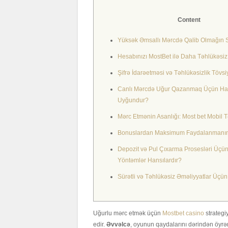
Content
Yüksək Əmsallı Mərcdə Qalib Olmağın Si
Hesabınızı MostBet ilə Daha Təhlükəsiz 
Şifrə İdarəetməsi və Təhlükəsizlik Tövsi
Canlı Mərcdə Uğur Qazanmaq Üçün Hans
Uyğundur?
Mərc Etmənin Asanlığı: Most bet Mobil T
Bonuslardan Maksimum Faydalanmanın 
Depozit və Pul Çıxarma Prosesləri Üçün 
Yöntəmlər Hansılardır?
Sürətli və Təhlükəsiz Əməliyyatlar Üçün
Uğurlu mərc etmək üçün
Mostbet casino
strategi
edir.
Əvvəlcə
, oyunun qaydalarını dərindən öyrən