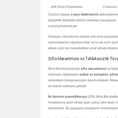
Anti-Virus Proqramları
Cihazınızı
Üçüncü olaraq,
e-poçt bildirişlərini
aktivləşdirmə
dəyişiklik edildikdə dərhal xəbərdar olacaqsınız. 
e-poçt göndəriləcək.
Nəhayət, cihazlarınızı müasir
anti-virus proqraml
məlumatlarınız oğurlana bilər və bu da sizin üçün
etmək üçün bu məsləhətlərə əməl etmək kifayət 
Şifrə İdarəetməsi və Təhlükəsizlik Tövs
Most Bet kazinosunda
şifrə idarəetməsi
və təhlü
növbədə, istifadəçilər
unikal və kompleks şifrəl
simvolların birləşməsindən ibarət olmalıdır. Mə
də təxmin edilməsi çətindir.
İki faktorlu autentifikasiya
(2FA) Most Bet platfor
hesablarına daxil olmaq üçün yalnız şifrə deyil, 
etməlidirlər. Bu yanaşma hesabların sındırılmasın