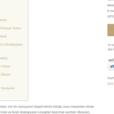
Mobi
E-ma
GPS:
rləri
Etməyin Yolları
yələri
ı Strategiyalar
ətbiqi
Yolları
Etibarlı
Auch
B&B
 Tövsiyələr
yaları, hər bir oyunçunun diqqət etməli olduğu əsas məqamları əhatə
mək və fərqli strategiyaları sınaqdan keçirmək vacibdir.
Məsələn
,