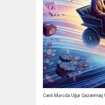
Canlı Mərcdə Uğur Qazanmaq Ü