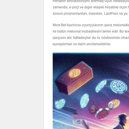
Hesabın təhlükəsizliyini artırmaq üçün istifadəçi
zamanda, e-poçt və digər əlaqəli hesablar üçün fə
xüsusi proqramlardan, məsələn, LastPass və ya 1
Most Bet kazinosu oyunçularının şəxsi məlumatl
ilə bütün məlumat mübadiləsini təmin edir. Bu te
qarşısını alır. İstifadəçilər də öz növbəsində ci
quraşdırmalı və daim yeniləməlidirlər.