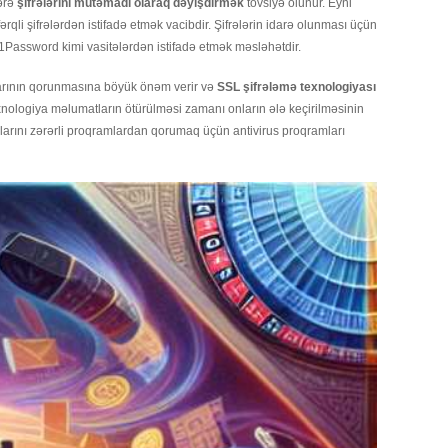
lərə
şifrələrini mütəmadi olaraq dəyişdirmək
tövsiyə olunur. Eyni
rqli şifrələrdən istifadə etmək vacibdir. Şifrələrin idarə olunması üçün
Password kimi vasitələrdən istifadə etmək məsləhətdir.
arının qorunmasına böyük önəm verir və
SSL şifrələmə texnologiyası
xnologiya məlumatların ötürülməsi zamanı onların ələ keçirilməsinin
hazlarını zərərli proqramlardan qorumaq üçün antivirus proqramları