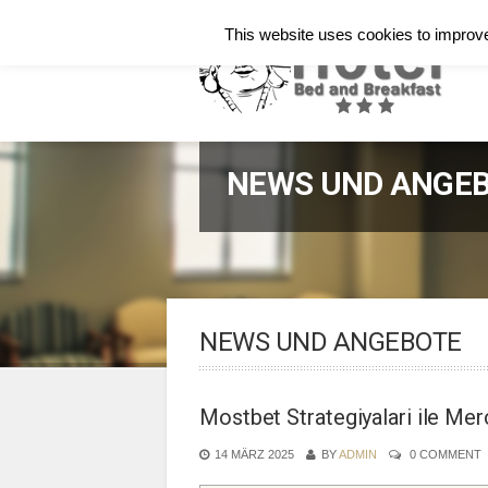
Italiano
English
Français
This website uses cookies to improve 
NEWS UND ANGE
NEWS UND ANGEBOTE
Mostbet Strategiyalari ile Me
14 MÄRZ 2025
BY
ADMIN
0 COMMENT