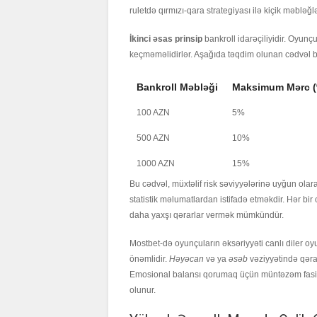
ruletdə qırmızı-qara strategiyası ilə kiçik məblə
İkinci əsas prinsip
bankroll idarəçiliyidir. Oyun
keçməməlidirlər. Aşağıda təqdim olunan cədvəl ba
Bankroll Məbləği
Maksimum Mərc (
100 AZN
5%
500 AZN
10%
1000 AZN
15%
Bu cədvəl, müxtəlif risk səviyyələrinə uyğun olar
statistik məlumatlardan istifadə etməkdir. Hər bi
daha yaxşı qərarlar vermək mümkündür.
Mostbet-də oyunçuların əksəriyyəti canlı diler oy
önəmlidir.
Həyəcan
və ya
əsəb
vəziyyətində qəra
Emosional balansı qorumaq üçün müntəzəm fasilə
olunur.