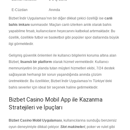
E-Cüzdan
Anında
Bizbet İndir Uygulaması’nın bir diğer dikkat çekici özelliği ise
canlı
bahis imkanı
sunmasıdır. Maçları canlı izlerken anlık olarak bahis
yapabilme fırsatı, kullanıcıların heyecanını katbekat artırmaktadır. Bu
özellik, özellikle futbol ve basketbol gibi popüler spor dallarında büyük
ilgi görmektedir.
Gelişmiş güvenlik önlemleri ile kullanıcı bilgilerini koruma altına alan
Bizbet,
lisanslı bir platform
olarak hizmet vermektedir. Kullanıcı
memnuniyetini ön planda tutan müşteri hizmetleri ekibi, 7/24 destek
sağlayarak herhangi bir sorun yaşandığında anında çözüm
üretmektedir. Bu özellikler, Bizbet İndir Uygulaması’nı Türkiye’deki
bahis severler için ideal bir seçenek haline getirmektedir.
Bizbet Casino Mobil App ile Kazanma
Stratejileri ve İpuçları
Bizbet Casino Mobil Uygulaması
, kullanıcılarına sunduğu benzersiz
oyun deneyimiyle dikkat çekiyor.
Slot makineleri
, poker ve rulet gibi