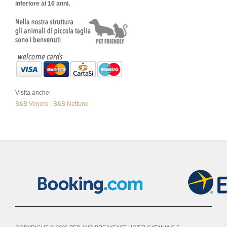
inferiore ai 16 anni.
Visita anche:
B&B Venere
|
B&B Nettuno