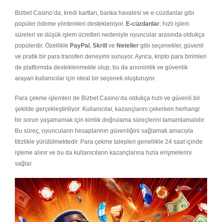
Bizbet Casino’da, kredi kartları, banka havalesi ve e-cüzdanlar gibi
popüler ödeme yöntemleri destekleniyor.
E-cüzdanlar
, hızlı işlem
süreleri ve düşük işlem ücretleri nedeniyle oyuncular arasında oldukça
popülerdir. Özellikle
PayPal
,
Skrill
ve
Neteller
gibi seçenekler, güvenli
ve pratik bir para transferi deneyimi sunuyor. Ayrıca, kripto para birimleri
de platformda desteklenmekte olup, bu da anonimlik ve güvenlik
arayan kullanıcılar için ideal bir seçenek oluşturuyor.
Para çekme işlemleri de Bizbet Casino’da oldukça hızlı ve güvenli bir
şekilde gerçekleştiriliyor. Kullanıcılar, kazançlarını çekerken herhangi
bir sorun yaşamamak için kimlik doğrulama süreçlerini tamamlamalıdır.
Bu süreç, oyuncuların hesaplarının güvenliğini sağlamak amacıyla
titizlikle yürütülmektedir. Para çekme talepleri genellikle 24 saat içinde
işleme alınır ve bu da kullanıcıların kazançlarına hızla erişmelerini
sağlar.