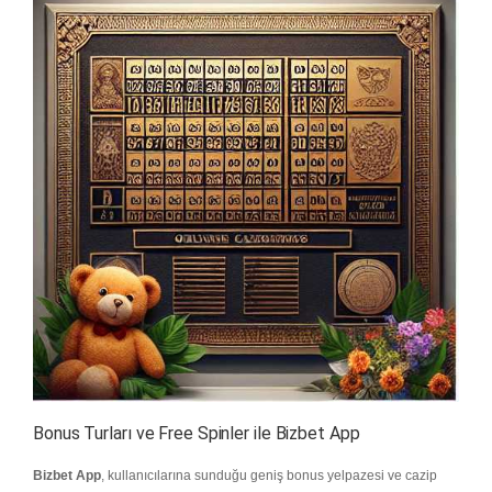
Bonus Turları ve Free Spinler ile Bizbet App
Bizbet App
, kullanıcılarına sunduğu geniş bonus yelpazesi ve cazip