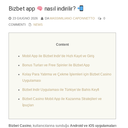
Bizbet app
nasıl indirilir?
23 GIUGNO 2026
DA
MASSIMILIANO CAPONNETTO
0
COMMENTI
NEWS
Content
Mobil App ile Bizbet Indir’de Hızlı Kayıt ve Giriş
Bonus Turları ve Free Spinler ile Bizbet App
Kolay Para Yatırma ve Çekme İşlemleri için Bizbet Casino
Uygulaması
Bizbet Indir Uygulaması ile Türkiye’de Bahis Keyfi
Bizbet Casino Mobil App ile Kazanma Stratejileri ve
İpuçları
Bizbet Casino
, kullanıcılarına sunduğu
Android ve iOS uygulamaları