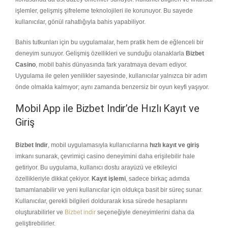
işlemler, gelişmiş şifreleme teknolojileri ile korunuyor. Bu sayede
kullanıcılar, gönül rahatlığıyla bahis yapabiliyor.
Bahis tutkunları için bu uygulamalar, hem pratik hem de eğlenceli bir
deneyim sunuyor. Gelişmiş özellikleri ve sunduğu olanaklarla
Bizbet
Casino
, mobil bahis dünyasında fark yaratmaya devam ediyor.
Uygulama ile gelen yenilikler sayesinde, kullanıcılar yalnızca bir adım
önde olmakla kalmıyor; aynı zamanda benzersiz bir oyun keyfi yaşıyor.
Mobil App ile Bizbet Indir’de Hızlı Kayıt ve
Giriş
Bizbet Indir
, mobil uygulamasıyla kullanıcılarına
hızlı kayıt ve giriş
imkanı sunarak, çevrimiçi casino deneyimini daha erişilebilir hale
getiriyor. Bu uygulama, kullanıcı dostu arayüzü ve etkileyici
özellikleriyle dikkat çekiyor.
Kayıt işlemi
, sadece birkaç adımda
tamamlanabilir ve yeni kullanıcılar için oldukça basit bir süreç sunar.
Kullanıcılar, gerekli bilgileri doldurarak kısa sürede hesaplarını
oluşturabilirler ve
Bizbet indir
seçeneğiyle deneyimlerini daha da
geliştirebilirler.