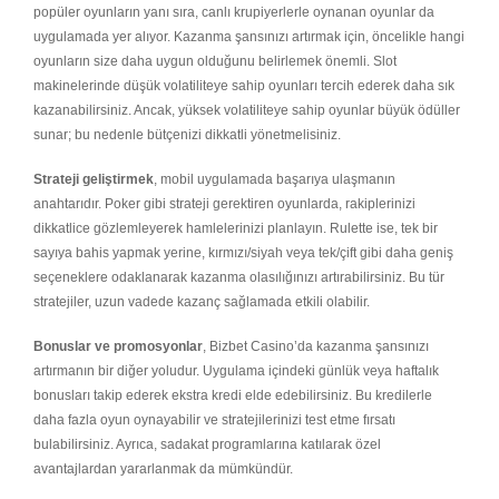
popüler oyunların yanı sıra, canlı krupiyerlerle oynanan oyunlar da
uygulamada yer alıyor. Kazanma şansınızı artırmak için, öncelikle hangi
oyunların size daha uygun olduğunu belirlemek önemli. Slot
makinelerinde düşük volatiliteye sahip oyunları tercih ederek daha sık
kazanabilirsiniz. Ancak, yüksek volatiliteye sahip oyunlar büyük ödüller
sunar; bu nedenle bütçenizi dikkatli yönetmelisiniz.
Strateji geliştirmek
, mobil uygulamada başarıya ulaşmanın
anahtarıdır. Poker gibi strateji gerektiren oyunlarda, rakiplerinizi
dikkatlice gözlemleyerek hamlelerinizi planlayın. Rulette ise, tek bir
sayıya bahis yapmak yerine, kırmızı/siyah veya tek/çift gibi daha geniş
seçeneklere odaklanarak kazanma olasılığınızı artırabilirsiniz. Bu tür
stratejiler, uzun vadede kazanç sağlamada etkili olabilir.
Bonuslar ve promosyonlar
, Bizbet Casino’da kazanma şansınızı
artırmanın bir diğer yoludur. Uygulama içindeki günlük veya haftalık
bonusları takip ederek ekstra kredi elde edebilirsiniz. Bu kredilerle
daha fazla oyun oynayabilir ve stratejilerinizi test etme fırsatı
bulabilirsiniz. Ayrıca, sadakat programlarına katılarak özel
avantajlardan yararlanmak da mümkündür.