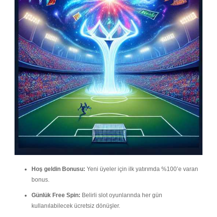
Hoş geldin Bonusu:
Yeni üyeler için ilk yatırımda %100’e varan
bonus.
Günlük Free Spin:
Belirli slot oyunlarında her gün
kullanılabilecek ücretsiz dönüşler.