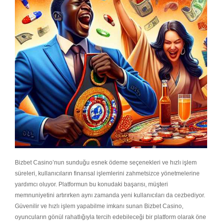
Bizbet Casino’nun sunduğu esnek ödeme seçenekleri ve hızlı işlem
süreleri, kullanıcıların finansal işlemlerini zahmetsizce yönetmelerine
yardımcı oluyor. Platformun bu konudaki başarısı, müşteri
memnuniyetini artırırken aynı zamanda yeni kullanıcıları da cezbediyor.
Güvenilir ve hızlı işlem yapabilme imkanı sunan Bizbet Casino,
oyuncuların gönül rahatlığıyla tercih edebileceği bir platform olarak öne