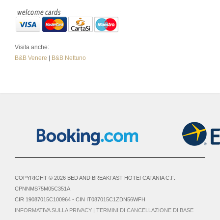
Visita anche:
B&B Venere
|
B&B Nettuno
COPYRIGHT © 2026 BED AND BREAKFAST HOTEI CATANIA C.F.
CPNNMS75M05C351A
CIR 19087015C100964 - CIN IT087015C1ZDN56WFH
INFORMATIVA SULLA PRIVACY
|
TERMINI DI CANCELLAZIONE DI BASE