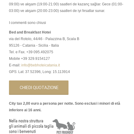
09:00) ve akşam (19:00-21:00) saatleri de kazanç sağlar. Gece (01:00-
03:00) ve akşam (20:00-23:00) saatleri de iyi fırsatlar sunar.
I commenti sono chiusi
Bed and Breakfast Hotei
via del Rotolo, 44/46 - Palazzina B, Scala B
95126 - Catania - Sicilia - Italia
Tel. e Fax. +39 095.492075
Mobile +39 329.9154127
E-mail:
info@bebhoteicatania.it
GPS: Lat: 37.52396, Long: 15.113914
CHIEDI QUOTAZIONE
City tax 2,00 euro a persona per notte. Sono esclusi i minori di età
inferiore ai 16 anni.