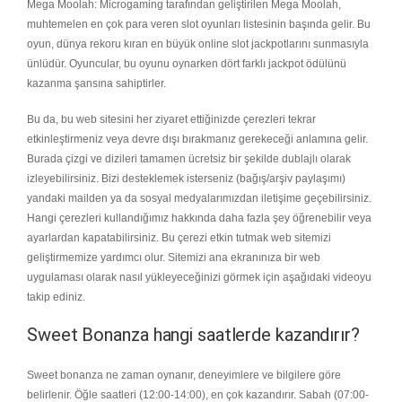
Mega Moolah: Microgaming tarafından geliştirilen Mega Moolah,
muhtemelen en çok para veren slot oyunları listesinin başında gelir. Bu
oyun, dünya rekoru kıran en büyük online slot jackpotlarını sunmasıyla
ünlüdür. Oyuncular, bu oyunu oynarken dört farklı jackpot ödülünü
kazanma şansına sahiptirler.
Bu da, bu web sitesini her ziyaret ettiğinizde çerezleri tekrar
etkinleştirmeniz veya devre dışı bırakmanız gerekeceği anlamına gelir.
Burada çizgi ve dizileri tamamen ücretsiz bir şekilde dublajlı olarak
izleyebilirsiniz. Bizi desteklemek isterseniz (bağış/arşiv paylaşımı)
yandaki mailden ya da sosyal medyalarımızdan iletişime geçebilirsiniz.
Hangi çerezleri kullandığımız hakkında daha fazla şey öğrenebilir veya
ayarlardan kapatabilirsiniz. Bu çerezi etkin tutmak web sitemizi
geliştirmemize yardımcı olur. Sitemizi ana ekranınıza bir web
uygulaması olarak nasıl yükleyeceğinizi görmek için aşağıdaki videoyu
takip ediniz.
Sweet Bonanza hangi saatlerde kazandırır?
Sweet bonanza ne zaman oynanır, deneyimlere ve bilgilere göre
belirlenir. Öğle saatleri (12:00-14:00), en çok kazandırır. Sabah (07:00-