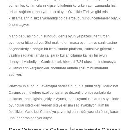
yöntemler, kullanıcıların kişisel bilgilerini korurken aynı zamanda hızlı
erişim sağlamalarına yardımcı oluyor. Özellikle Türkiye gibi erişim
kısıtlamalarının sıkça yaşandığı bölgelerde, bu tür güncellemeler büyük
önem taşıyor.
Mario bet Casino’nun sunduğu geniş oyun yelpazesi, her türden
oyuncuya hitap ediyor. Slot makineleri, masa oyunları ve canlı casino
seçenekleriyle zengin bir içerik sunan platform, lisanslı ve güvenilir
yazılım sağlayıcılarıyla çalışarak kullanıcılarına kaliteli bir oyun
deneyimi vadediyor.
Canlı destek hizmeti
, 7/24 ulaşılabilir olmasıyla
kullanıcıların karşılaştıkları sorunlara anında çözüm bulmalarını
sağlıyor.
Platformun sunduğu avantajlar sadece bununla sınırlı değil. Mario bet
Casino, yeni üyelere özel bonuslar ve düzenli promosyonlarla da
kullanıcılarının ilgisini çekiyor. Ayrıca, mobil uyumlu tasarımı sayesinde
oyuncular istedikleri yerden siteye erişim sağlayabiliyor. Tüm bu
özellikler, Mario bet Casino’yu çevrimiçi bahis dünyasında öne çıkaran
unsurlar arasında yer alıyor.