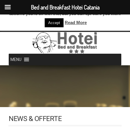
Bed and Breakfast Hotei Catania
This website uses cookies to improve your experience. We'll
assume you're ok with this, but you can opt-out if you wish.
Italiano
English
Français
Deutsch
Read More
Accept
Español
MENU
NEWS & OFFERTE