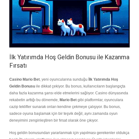
İlk Yatırımda Hoş Geldin Bonusu ile Kazanma
Fırsatı
Casino Mario Bet
, yeni oyuncularına sunduğu
İlk Yatırımda Hoş
Geldin Bonusu
ile dikkat çekiyor. Bu bonus, kullanıcıların başlangıçta
daha fazla kazanma şansı elde etmelerini sağlıyor. Casino dünyasında
rekabetin arttığı bu dönemde,
Mario Bet
gibi platformlar, oyunculara
cazip teklifler sunarak onları kendine çekmeye çalışıyor. Bu bonus,
sadece oyuna başlamak için bir teşvik değil, aynı zamanda oyun
deneyimini zenginleştiren bir fırsat olarak öne çıkıyor.
Hoş geldin bonusundan yararlanmak için yapılması gerekenler oldukça