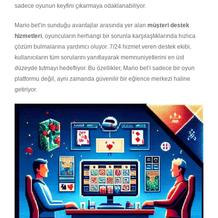
sadece oyunun keyfini çıkarmaya odaklanabiliyor.
Mario bet’in sunduğu avantajlar arasında yer alan
müşteri destek
hizmetleri
, oyuncuların herhangi bir sorunla karşılaştıklarında hızlıca
çözüm bulmalarına yardımcı oluyor. 7/24 hizmet veren destek ekibi,
kullanıcıların tüm sorularını yanıtlayarak memnuniyetlerini en üst
düzeyde tutmayı hedefliyor. Bu özellikler, Mario bet’i sadece bir oyun
platformu değil, aynı zamanda güvenilir bir eğlence merkezi haline
getiriyor.