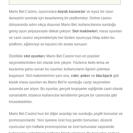
Mario Bet Casino, oyunculara
büyük kazançlar
ve eşsiz bir oyun
deneyimi sunmak için tasarlanmış bir platformdur. Online casino
dünyasında adını sıkça duyuran Mario Bet, kullanıcılarına sunduğu
geniş oyun yelpazesiyle dikkat çekiyor.
Slot makineleri
, masa oyunları
ve canlı casino seçenekleriyle her türden oyuncuya hitap eden bu
platform, eğlenceyi ve kazancı bir arada sunuyor.
Özellikle
slot oyunları
, Mario Bet Casino’nun en popüler
seçeneklerinden biri olarak öne çıkıyor. Yüzlerce farklı tema ve
kazanma şansı sunan bu oyunlar, kullanıcıların ilgisini çekmeyi
başarıyor. Slot makinelerinin yanı sıra,
rulet
,
poker
ve
blackjack
gibi
klasik masa oyunları da Mario Bet’in sunduğu cazip seçenekler
arasında yer alıyor. Bu oyunlar, gerçek krupiyeler eşliğinde canlı olarak
oynanabilir, böylece kullanıcılar kendilerini gerçek bir casinoda gibi
hissedebilirler.
Mario Bet Casino’nun bir diğer avantajı ise sunduğu çeşitli bonuslar ve
promosyonlardır. Yeni üyelere özel hoş geldin bonusları, düzenli
oyuncular için haftalık promosyonlar ve özel turnuvalar sayesinde