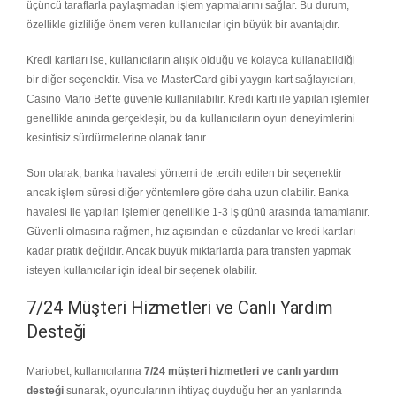
üçüncü taraflarla paylaşmadan işlem yapmalarını sağlar. Bu durum,
özellikle gizliliğe önem veren kullanıcılar için büyük bir avantajdır.
Kredi kartları ise, kullanıcıların alışık olduğu ve kolayca kullanabildiği
bir diğer seçenektir. Visa ve MasterCard gibi yaygın kart sağlayıcıları,
Casino Mario Bet’te güvenle kullanılabilir. Kredi kartı ile yapılan işlemler
genellikle anında gerçekleşir, bu da kullanıcıların oyun deneyimlerini
kesintisiz sürdürmelerine olanak tanır.
Son olarak, banka havalesi yöntemi de tercih edilen bir seçenektir
ancak işlem süresi diğer yöntemlere göre daha uzun olabilir. Banka
havalesi ile yapılan işlemler genellikle 1-3 iş günü arasında tamamlanır.
Güvenli olmasına rağmen, hız açısından e-cüzdanlar ve kredi kartları
kadar pratik değildir. Ancak büyük miktarlarda para transferi yapmak
isteyen kullanıcılar için ideal bir seçenek olabilir.
7/24 Müşteri Hizmetleri ve Canlı Yardım
Desteği
Mariobet, kullanıcılarına
7/24 müşteri hizmetleri ve canlı yardım
desteği
sunarak, oyuncularının ihtiyaç duyduğu her an yanlarında