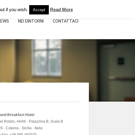
e:
+39.095.492075
info@bebhoteicatania.it
ut if you wish.
Read More
Accept
NEWS
NEI DINTORNI
CONTATTACI
and Breakfast Hotei
del Rotolo, 44/46 - Palazzina B, Scala B
 - Catania - Sicilia - Italia
 e Fax. +39 095.492075