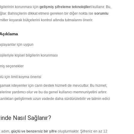
lgilerinin korunması için
gelişmiş şifreleme teknolojileri
kullanır. Bu,
ğlar. Bahisçilerin dikkat etmesi gereken bir diğer nokta ise
sorumlu
imitler koyarak bütçelerini kontrol altında tutmalarını önerir.
Açıklama
başlayanlar için uygun
jileriyle kişisel bilgilerin korunması
eniş seçenekler
lü için limit koyma önerisi
şamak isteyenler için canlı destek hizmeti de mevcuttur. Bu hizmet,
zmelerine yardımcı olur ve bu da genel kullanıcı memnuniyetini artırır.
kanlıkları geliştirmek uzun vadede daha sürdürülebilir ve tatmin edici
nde Nasıl Sağlanır?
k adım,
güçlü ve benzersiz bir şifre
oluşturmaktır. Şifreniz en az 12