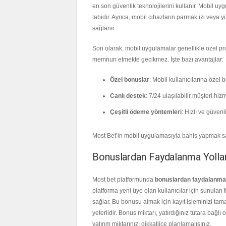
en son güvenlik teknolojilerini kullanır. Mobil u
tabidir. Ayrıca, mobil cihazların parmak izi veya 
sağlanır.
Son olarak, mobil uygulamalar genellikle özel pr
memnun etmekte gecikmez. İşte bazı avantajlar:
Özel bonuslar
: Mobil kullanıcılarına özel
Canlı destek
: 7/24 ulaşılabilir müşteri hizm
Çeşitli ödeme yöntemleri
: Hızlı ve güven
Most Bet’in mobil uygulamasıyla bahis yapmak sad
Bonuslardan Faydalanma Yolla
Most bet platformunda
bonuslardan faydalanm
platforma yeni üye olan kullanıcılar için sunulan
sağlar. Bu bonusu almak için kayıt işleminizi tam
yeterlidir. Bonus miktarı, yatırdığınız tutara bağlı
yatırım miktarınızı dikkatlice planlamalısınız.