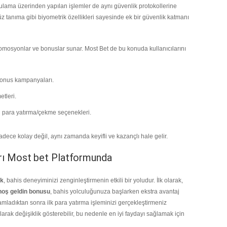
ygulama üzerinden yapılan işlemler de aynı güvenlik protokollerine
yüz tanıma gibi biyometrik özellikleri sayesinde ek bir güvenlik katmanı
omosyonlar ve bonuslar sunar. Most Bet de bu konuda kullanıcılarını
 bonus kampanyaları.
etleri.
li para yatırma/çekme seçenekleri.
ece kolay değil, aynı zamanda keyifli ve kazançlı hale gelir.
rı Most bet Platformunda
ak
, bahis deneyiminizi zenginleştirmenin etkili bir yoludur. İlk olarak,
hoş geldin bonusu
, bahis yolculuğunuza başlarken ekstra avantaj
amladıktan sonra ilk para yatırma işleminizi gerçekleştirmeniz
 olarak değişiklik gösterebilir, bu nedenle en iyi faydayı sağlamak için