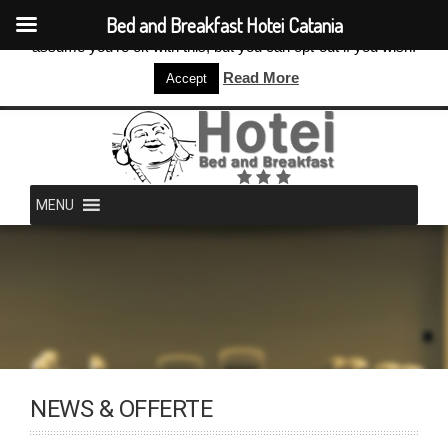
Bed and Breakfast Hotei Catania
This website uses cookies to improve your experience. We'll
assume you're ok with this, but you can opt-out if you wish.
Italiano
English
Français
Deutsch
Read More
Accept
Español
MENU
NEWS & OFFERTE