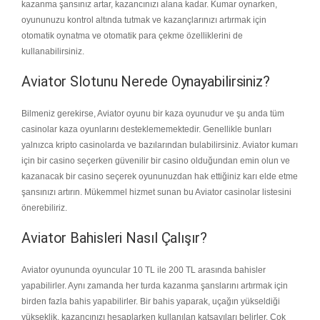
kazanma şansınız artar, kazancınızı alana kadar. Kumar oynarken,
oyununuzu kontrol altında tutmak ve kazançlarınızı artırmak için
otomatik oynatma ve otomatik para çekme özelliklerini de
kullanabilirsiniz.
Aviator Slotunu Nerede Oynayabilirsiniz?
Bilmeniz gerekirse, Aviator oyunu bir kaza oyunudur ve şu anda tüm
casinolar kaza oyunlarını desteklememektedir. Genellikle bunları
yalnızca kripto casinolarda ve bazılarından bulabilirsiniz. Aviator kumarı
için bir casino seçerken güvenilir bir casino olduğundan emin olun ve
kazanacak bir casino seçerek oyununuzdan hak ettiğiniz karı elde etme
şansınızı artırın. Mükemmel hizmet sunan bu Aviator casinolar listesini
önerebiliriz.
Aviator Bahisleri Nasıl Çalışır?
Aviator oyununda oyuncular 10 TL ile 200 TL arasında bahisler
yapabilirler. Aynı zamanda her turda kazanma şanslarını artırmak için
birden fazla bahis yapabilirler. Bir bahis yaparak, uçağın yükseldiği
yükseklik, kazancınızı hesaplarken kullanılan katsayıları belirler. Çok