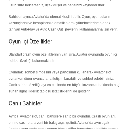
uzun süre beklerseniz, uçak düşer ve bahsinizi kaybedersiniz.
Bahisleri ayrıca Aviator’da otomatikleştirilebilir. Oyun, oyuncuların
kazançlarını ve hesaplarını otomatik olarak yönetmelerine olanak
tanıyan AutoPlay ve Auto Cash Out işlevlerini kullanmalarına izin verir.
Oyun İçi Özellikler
Standart crash oyun özelliklerinin yanı sıra, Aviator oyununda oyun içi
sohbet özelliği bulunmaktadır.
Oyundaki sohbet simgesini veya panosunu kullanarak Aviator slot
oynarken diğer oyuncularla iletişim kurabilir ve sohbet edebilirsiniz.
Canlı sohbet özelliği ayrıca casinoda en büyük kazançlar hakkında bilgi
sunan ilginç liderlik tablosu istatistiklerini de gösterir.
Canlı Bahisler
Ayrıca, Aviator slot, canlı bahislere sahip bir oyundur. Crash oyunları,
online casinolara yeni bir bakış açısı getirdi. Aviator’da aynı uçak