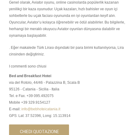
Genel olarak, Aviator oyunu, online casinolarda popülerlik kazanan
yenilikçi bir kaza oyunudur. Uçak kazaları, hızlı bahisler ve oyun içi
sohbetlerle bu uçak faciası oyununda en iyi oyunlardan keyif alın.
Oyuncular, Aviator’u kolayca öğrenebilir ve ödül alabilirler. Bu bilgilerle,
herhangi bir meraklı okuyucu Aviator oyunları dünyasına dalabilir ve
oynamaya başlayabilir.
. Eğer makalede Türk Lirası dışındaki bir para birimi kullanılıyorsa, Lira
cinsinden değiştiriniz.
I commenti sono chiusi
Bed and Breakfast Hotei
via del Rotolo, 44/46 - Palazzina B, Scala B
95126 - Catania - Sicilia - Italia
Tel. e Fax. +39 095.492075
Mobile +39 329.9154127
E-mail:
info@bebhoteicatania.it
GPS: Lat: 37.52396, Long: 15.113914
CHIEDI QUOTAZIONE