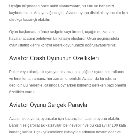
Uçağın düşmeden önce nakit alamazsanız, bu turu ve bahsinizi
kaybedersiniz. Anlayacağınız gibi, Aviator oyunu disiplinli oyuncular için
oldukça kazançlı olabilir.
Oyun başlamadan önce rastgele sayı üreteci, uçağın ne zaman
havalanacağını belirleyen bir katsayı oluşturur. Oyun geçmişindeki
oyun istatistiklerini kontrol ederek oyununuzu doğrulayabilirsiniz.
Aviator Crash Oyununun Özellikleri
Poker veya blackjack oynuyor olsanız da seçtiğiniz oyunun kurallarını
ve terimleri anlamanız her zaman önemlidir. Aviator da bir istisna
değildir. Bu nedenle, casinoda oynarken bilmeniz gereken bazı önemli
özellikler vardır.
Aviator Oyunu Gerçek Parayla
Aviator slot oyunu, oyuncular için kazançlı bir casino oyunu olabilir.
Bahisinize çarpılacak katsayıları belirleyebilir ve bu katsayılar 100 kata
kadar çıkabilir. Uçak yükseldikçe katsayı da artmaya devam eder ve