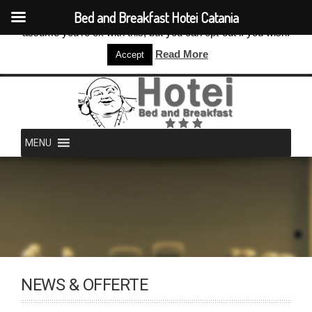
Bed and Breakfast Hotei Catania
This website uses cookies to improve your experience. We'll
assume you're ok with this, but you can opt-out if you wish.
Italiano
English
Français
Deutsch
Read More
Accept
Español
MENU
NEWS & OFFERTE