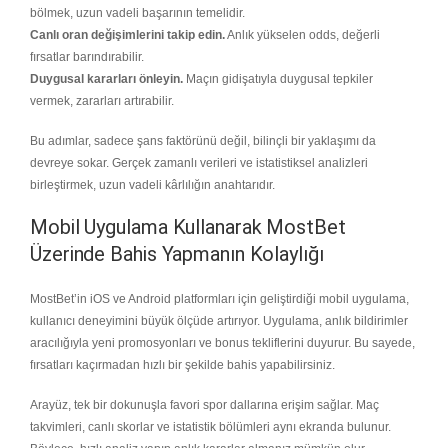
bölmek, uzun vadeli başarının temelidir.
Canlı oran değişimlerini takip edin.
Anlık yükselen odds, değerli
fırsatlar barındırabilir.
Duygusal kararları önleyin.
Maçın gidişatıyla duygusal tepkiler
vermek, zararları artırabilir.
Bu adımlar, sadece şans faktörünü değil, bilinçli bir yaklaşımı da
devreye sokar. Gerçek zamanlı verileri ve istatistiksel analizleri
birleştirmek, uzun vadeli kârlılığın anahtarıdır.
Mobil Uygulama Kullanarak MostBet
Üzerinde Bahis Yapmanın Kolaylığı
MostBet’in iOS ve Android platformları için geliştirdiği mobil uygulama,
kullanıcı deneyimini büyük ölçüde artırıyor. Uygulama, anlık bildirimler
aracılığıyla yeni promosyonları ve bonus tekliflerini duyurur. Bu sayede,
fırsatları kaçırmadan hızlı bir şekilde bahis yapabilirsiniz.
Arayüz, tek bir dokunuşla favori spor dallarına erişim sağlar. Maç
takvimleri, canlı skorlar ve istatistik bölümleri aynı ekranda bulunur.