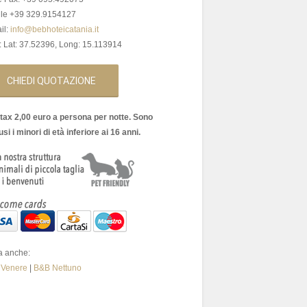
le +39 329.9154127
il:
info@bebhoteicatania.it
 Lat: 37.52396, Long: 15.113914
CHIEDI QUOTAZIONE
 tax 2,00 euro a persona per notte. Sono
si i minori di età inferiore ai 16 anni.
ta anche:
 Venere
|
B&B Nettuno