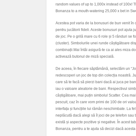
random values of up to 1,000x instead of 100x! Th
Bonanza to a mouth-watering 25,000 x bet in S
Acestea pot varia de la bonusuri de bun venit în c
pentru jucătorii fideli. Aceste bonusuri pot ajuta 
de joc. Pe o grilă mare cu 6 role și 5 rânduri se
(cluster). Simbolurile unei runde câștigătoare disp
combinații.Mai întâi asigură-te ca ai ales miza d
activează butonul de miză specială.
De aceea, în fiecare săptămână, selectăm un “Joc
redescoperi un joc de top din colecția noastră. 
care să te facă să pierzi bani dacă ai juca pe ban
iau o valoare aleatorie de bani. Respectivul simbo
câștigătoare, mai puțin simbolul Scatter. Cea ma
pescuit, caz în care vom primi de 100 de ori valoar
interfața și funcțiile lui rămân neschimbate. La fe
neplăcută dacă alegi să îl joci de pe telefon sau 
există și aspecte pozitive și negative. În acest ta
Bonanza, pentru a te ajuta să decizi dacă acesta e