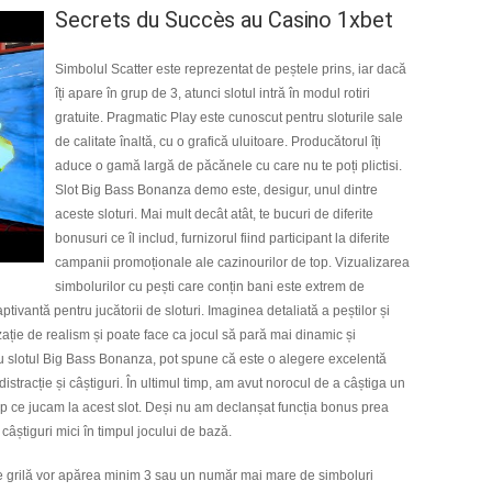
Secrets du Succès au Casino 1xbet
Simbolul Scatter este reprezentat de peștele prins, iar dacă
îți apare în grup de 3, atunci slotul intră în modul rotiri
gratuite. Pragmatic Play este cunoscut pentru sloturile sale
de calitate înaltă, cu o grafică uluitoare. Producătorul îți
aduce o gamă largă de păcănele cu care nu te poți plictisi.
Slot Big Bass Bonanza demo este, desigur, unul dintre
aceste sloturi. Mai mult decât atât, te bucuri de diferite
bonusuri ce îl includ, furnizorul fiind participant la diferite
campanii promoționale ale cazinourilor de top. Vizualizarea
simbolurilor cu pești care conțin bani este extrem de
aptivantă pentru jucătorii de sloturi. Imaginea detaliată a peștilor și
zație de realism și poate face ca jocul să pară mai dinamic și
u slotul Big Bass Bonanza, pot spune că este o alegere excelentă
istracție și câștiguri. În ultimul timp, am avut norocul de a câștiga un
mp ce jucam la acest slot. Deși nu am declanșat funcția bonus prea
âștiguri mici în timpul jocului de bază.
ă pe grilă vor apărea minim 3 sau un număr mai mare de simboluri