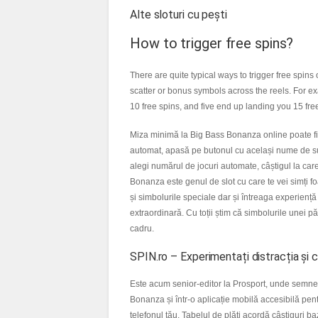
Alte sloturi cu pești
How to trigger free spins?
There are quite typical ways to trigger free spin
scatter or bonus symbols across the reels. For exa
10 free spins, and five end up landing you 15 fre
Miza minimă la Big Bass Bonanza online poate fi
automat, apasă pe butonul cu același nume de sub
alegi numărul de jocuri automate, câștigul la care
Bonanza este genul de slot cu care te vei simți foa
și simbolurile speciale dar și întreaga experiență 
extraordinară. Cu toții știm că simbolurile unei p
cadru.
SPIN.ro – Experimentați distracția și câ
Este acum senior-editor la Prosport, unde semnează
Bonanza și într-o aplicație mobilă accesibilă pent
telefonul tău. Tabelul de plăți acordă câștiguri b