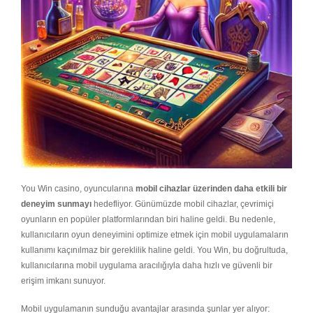
You Win casino, oyuncularına
mobil cihazlar üzerinden daha etkili bir
deneyim sunmayı
hedefliyor. Günümüzde mobil cihazlar, çevrimiçi
oyunların en popüler platformlarından biri haline geldi. Bu nedenle,
kullanıcıların oyun deneyimini optimize etmek için mobil uygulamaların
kullanımı kaçınılmaz bir gereklilik haline geldi. You Win, bu doğrultuda,
kullanıcılarına mobil uygulama aracılığıyla daha hızlı ve güvenli bir
erişim imkanı sunuyor.
Mobil uygulamanın sunduğu avantajlar arasında şunlar yer alıyor: