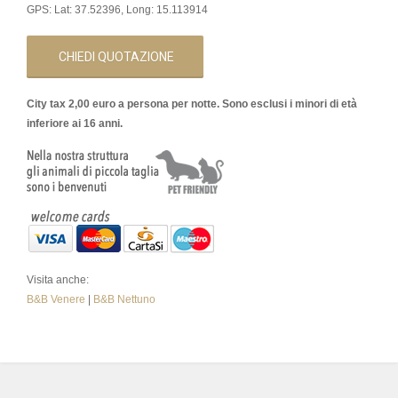
GPS: Lat: 37.52396, Long: 15.113914
CHIEDI QUOTAZIONE
City tax 2,00 euro a persona per notte. Sono esclusi i minori di età
inferiore ai 16 anni.
Visita anche:
B&B Venere
|
B&B Nettuno