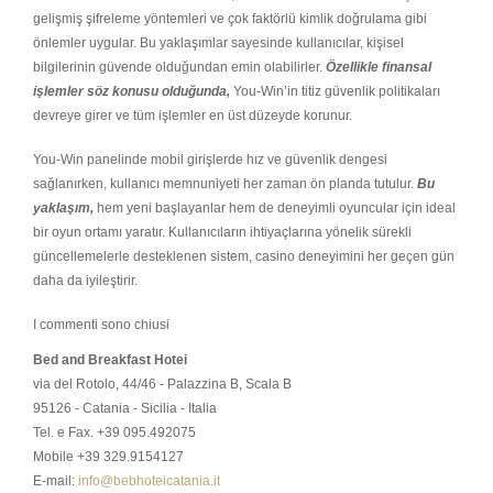
gelişmiş şifreleme yöntemleri ve çok faktörlü kimlik doğrulama gibi
önlemler uygular. Bu yaklaşımlar sayesinde kullanıcılar, kişisel
bilgilerinin güvende olduğundan emin olabilirler.
Özellikle finansal
işlemler söz konusu olduğunda,
You-Win’in titiz güvenlik politikaları
devreye girer ve tüm işlemler en üst düzeyde korunur.
You-Win panelinde mobil girişlerde hız ve güvenlik dengesi
sağlanırken, kullanıcı memnuniyeti her zaman ön planda tutulur.
Bu
yaklaşım,
hem yeni başlayanlar hem de deneyimli oyuncular için ideal
bir oyun ortamı yaratır. Kullanıcıların ihtiyaçlarına yönelik sürekli
güncellemelerle desteklenen sistem, casino deneyimini her geçen gün
daha da iyileştirir.
I commenti sono chiusi
Bed and Breakfast Hotei
via del Rotolo, 44/46 - Palazzina B, Scala B
95126 - Catania - Sicilia - Italia
Tel. e Fax. +39 095.492075
Mobile +39 329.9154127
E-mail:
info@bebhoteicatania.it