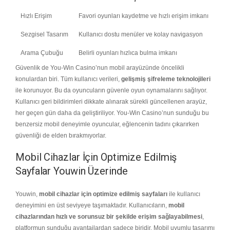
Hızlı Erişim
Favori oyunları kaydetme ve hızlı erişim imkanı
Sezgisel Tasarım
Kullanıcı dostu menüler ve kolay navigasyon
Arama Çubuğu
Belirli oyunları hızlıca bulma imkanı
Güvenlik de You-Win Casino’nun mobil arayüzünde öncelikli
konulardan biri. Tüm kullanıcı verileri,
gelişmiş şifreleme teknolojileri
ile korunuyor. Bu da oyuncuların güvenle oyun oynamalarını sağlıyor.
Kullanıcı geri bildirimleri dikkate alınarak sürekli güncellenen arayüz,
her geçen gün daha da geliştiriliyor. You-Win Casino’nun sunduğu bu
benzersiz mobil deneyimle oyuncular, eğlencenin tadını çıkarırken
güvenliği de elden bırakmıyorlar.
Mobil Cihazlar İçin Optimize Edilmiş
Sayfalar Youwin Üzerinde
Youwin,
mobil cihazlar için optimize edilmiş sayfaları
ile kullanıcı
deneyimini en üst seviyeye taşımaktadır. Kullanıcıların,
mobil
cihazlarından hızlı ve sorunsuz bir şekilde erişim sağlayabilmesi
,
platformun sunduğu avantajlardan sadece biridir. Mobil uyumlu tasarımı