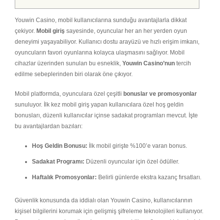
Youwin Casino, mobil kullanıcılarına sunduğu avantajlarla dikkat
çekiyor.
Mobil giriş
sayesinde, oyuncular her an her yerden oyun
deneyimi yaşayabiliyor. Kullanıcı dostu arayüzü ve hızlı erişim imkanı,
oyuncuların favori oyunlarına kolayca ulaşmasını sağlıyor. Mobil
cihazlar üzerinden sunulan bu esneklik,
Youwin Casino’nun
tercih
edilme sebeplerinden biri olarak öne çıkıyor.
Mobil platformda, oyunculara özel çeşitli
bonuslar ve promosyonlar
sunuluyor. İlk kez mobil giriş yapan kullanıcılara özel hoş geldin
bonusları, düzenli kullanıcılar içinse sadakat programları mevcut. İşte
bu avantajlardan bazıları:
Hoş Geldin Bonusu:
İlk mobil girişte %100’e varan bonus.
Sadakat Programı:
Düzenli oyuncular için özel ödüller.
Haftalık Promosyonlar:
Belirli günlerde ekstra kazanç fırsatları.
Güvenlik konusunda da iddialı olan Youwin Casino, kullanıcılarının
kişisel bilgilerini korumak için gelişmiş şifreleme teknolojileri kullanıyor.